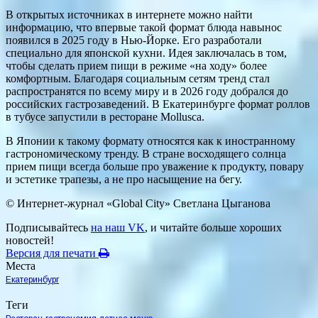
В открытых источниках в интернете можно найти
информацию, что впервые такой формат блюда навынос
появился в 2025 году в Нью-Йорке. Его разработали
специально для японской кухни. Идея заключалась в том,
чтобы сделать прием пищи в режиме «на ходу» более
комфортным. Благодаря социальным сетям тренд стал
распространятся по всему миру и в 2026 году добрался до
российских гастрозаведений. В Екатеринбурге формат роллов
в тубусе запустили в ресторане Mollusca.
В Японии к такому формату относятся как к иностранному
гастрономическому тренду. В стране восходящего солнца
прием пищи всегда больше про уважение к продукту, повару
и эстетике трапезы, а не про насыщение на бегу.
© Интернет-журнал «Global City»
Светлана Цыганова
Подписывайтесь
на наш VK
, и читайте больше хороших
новостей!
Версия для печати
Места
Екатеринбург
Теги