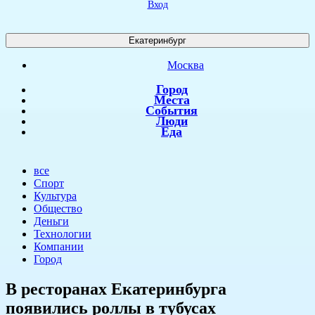
Вход
Екатеринбург
Москва
Город
Места
События
Люди
Еда
все
Спорт
Культура
Общество
Деньги
Технологии
Компании
Город
​В ресторанах Екатеринбурга
появились роллы в тубусах