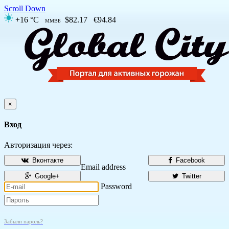
Scroll Down
+16 °C
$82.17
€94.84
ММВБ
×
Вход
Авторизация через:
Вконтакте
Facebook
Email address
Google+
Twitter
Password
Забыли пароль?