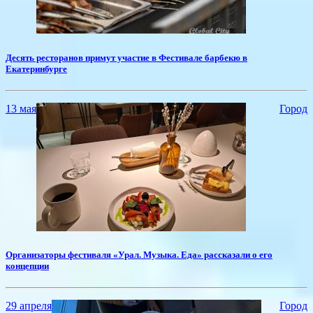
​Десять ресторанов примут участие в Фестивале барбекю в
Екатеринбурге
13 мая
Город
​Организаторы фестиваля «Урал. Музыка. Еда» рассказали о его
концепции
29 апреля
Город