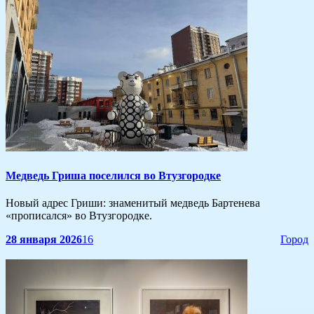
Медведь Гриша поселился во Втузгородке
Новый адрес Гриши: знаменитый медведь Бартенева
«прописался» во Втузгородке.
28 января 2026
16
Город