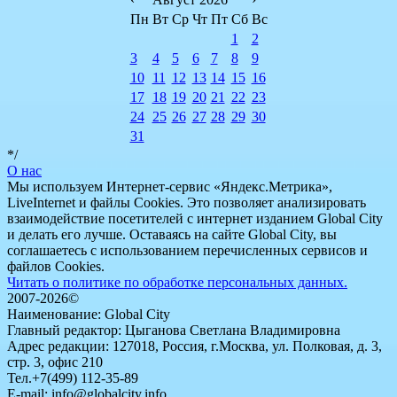
Пн
Вт
Ср
Чт
Пт
Сб
Вс
1
2
3
4
5
6
7
8
9
10
11
12
13
14
15
16
17
18
19
20
21
22
23
24
25
26
27
28
29
30
31
*/
О нас
Мы используем Интернет-сервис «Яндекс.Метрика»,
LiveInternet и файлы Cookies. Это позволяет анализировать
взаимодействие посетителей с интернет изданием Global City
и делать его лучше. Оставаясь на сайте Global City, вы
соглашаетесь с использованием перечисленных сервисов и
файлов Cookies.
Читать о политике по обработке персональных данных.
2007-2026©
Наименование: Global City
Главный редактор: Цыганова Светлана Владимировна
Адрес редакции: 127018, Россия, г.Москва, ул. Полковая, д. 3,
стр. 3, офис 210
Тел.+7(499) 112-35-89
E-mail: info@globalcity.info