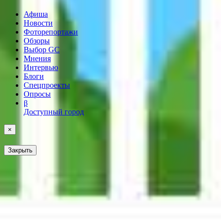
Афиша
Новости
Фоторепортажи
Обзоры
Выбор GC
Мнения
Интервью
Блоги
Спецпроекты
Опросы
β
Доступный город
×
Закрыть