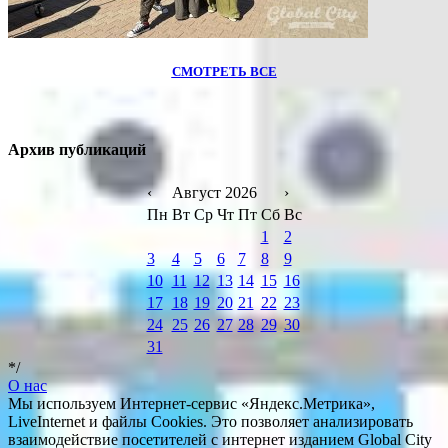
СМОТРЕТЬ ВСЕ
Архив публикаций
‹
Август 2026
›
Пн
Вт
Ср
Чт
Пт
Сб
Вс
1
2
3
4
5
6
7
8
9
10
11
12
13
14
15
16
17
18
19
20
21
22
23
24
25
26
27
28
29
30
31
*/
О нас
Мы используем Интернет-сервис «Яндекс.Метрика»,
LiveInternet и файлы Cookies. Это позволяет анализировать
взаимодействие посетителей с интернет изданием Global City