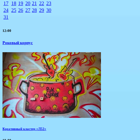
17
18
19
20
21
22
23
24
25
26
27
28
29
30
31
12:00
Роковый корпус
Креативный кластер «Л52»