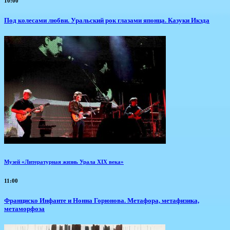
10:00
Под колесами любви. Уральский рок глазами японца. Казуки Икэда
Музей «Литературная жизнь Урала XIX века»
11:00
Франциско Инфанте и Нонна Горюнова. Метафора, метафизика,
метаморфоза