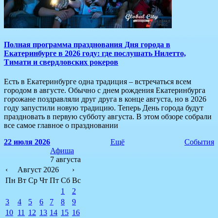
Полная программа празднования Дня города в
Екатеринбурге в 2026 году: где послушать Нилетто,
Тимати и свердловских рокеров
Есть в Екатеринбурге одна традиция – встречаться всем
городом в августе. Обычно с днем рождения Екатеринбурга
горожане поздравляли друг друга в конце августа, но в 2026
году запустили новую традицию. Теперь День города будут
праздновать в первую субботу августа. В этом обзоре собрали
все самое главное о праздновании
22 июля 2026
Ещё
События
Афиша
7 августа
‹
Август 2026
›
Пн
Вт
Ср
Чт
Пт
Сб
Вс
1
2
3
4
5
6
7
8
9
10
11
12
13
14
15
16