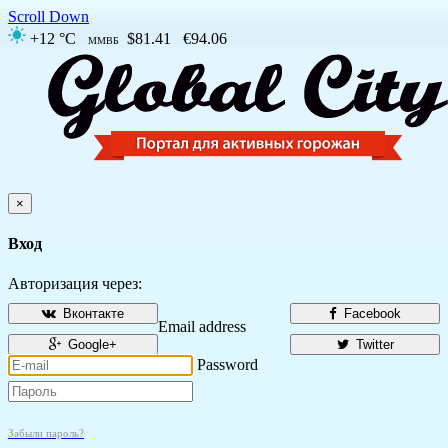
Scroll Down
+12 °C
$81.41
€94.06
ММВБ
×
Вход
Авторизация через:
Вконтакте
Facebook
Email address
Google+
Twitter
Password
Забыли пароль?