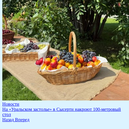
Новости
​На «Уральском застолье» в Сысерти накроют 100-метровый
стол
Назад
Вперед