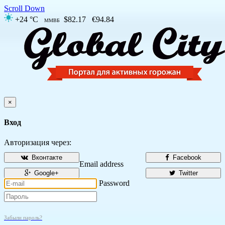
Scroll Down
+24 °C
$82.17
€94.84
ММВБ
×
Вход
Авторизация через:
Вконтакте
Facebook
Email address
Google+
Twitter
Password
Забыли пароль?