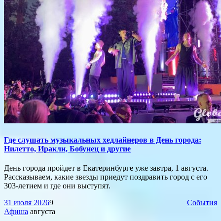
​Где слушать музыкальных хедлайнеров в День города:
Нилетто, Иракли, Бобунец и другие
День города пройдет в Екатеринбурге уже завтра, 1 августа.
Рассказываем, какие звезды приедут поздравить город с его
303-летием и где они выступят.
31 июля 2026
9
События
Афиша
августа