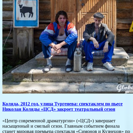
Коляда, 2012 год, улица Тургенева: спектаклем по пьесе
Николая Коляды «ЦСД» закроет театральный сезон
«Центр современной драматургии» («ЦСД») завершает
насыщенный и смелый сезон. Главным событием финала
станет мировая премьера спектакля «Симонов и Кузнецов» по