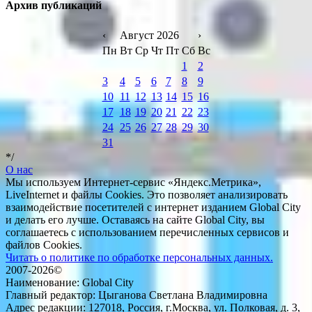
Архив публикаций
‹
Август 2026
›
Пн
Вт
Ср
Чт
Пт
Сб
Вс
1
2
3
4
5
6
7
8
9
10
11
12
13
14
15
16
17
18
19
20
21
22
23
24
25
26
27
28
29
30
31
*/
О нас
Мы используем Интернет-сервис «Яндекс.Метрика»,
LiveInternet и файлы Cookies. Это позволяет анализировать
взаимодействие посетителей с интернет изданием Global City
и делать его лучше. Оставаясь на сайте Global City, вы
соглашаетесь с использованием перечисленных сервисов и
файлов Cookies.
Читать о политике по обработке персональных данных.
2007-2026©
Наименование: Global City
Главный редактор: Цыганова Светлана Владимировна
Адрес редакции: 127018, Россия, г.Москва, ул. Полковая, д. 3,