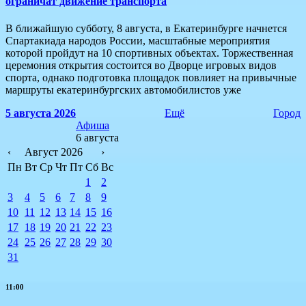
ограничат движение транспорта
В ближайшую субботу, 8 августа, в Екатеринбурге начнется
Спартакиада народов России, масштабные мероприятия
которой пройдут на 10 спортивных объектах. Торжественная
церемония открытия состоится во Дворце игровых видов
спорта, однако подготовка площадок повлияет на привычные
маршруты екатеринбургских автомобилистов уже
5 августа 2026
Ещё
Город
Афиша
6 августа
‹
Август 2026
›
Пн
Вт
Ср
Чт
Пт
Сб
Вс
1
2
3
4
5
6
7
8
9
10
11
12
13
14
15
16
17
18
19
20
21
22
23
24
25
26
27
28
29
30
31
11:00