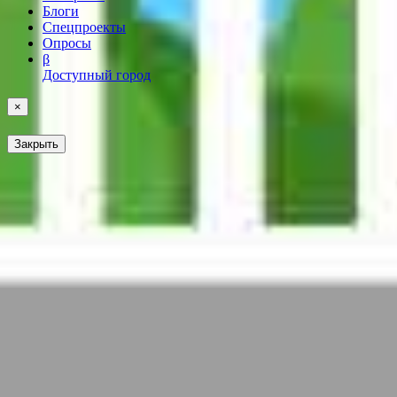
Блоги
Спецпроекты
Опросы
β
Доступный город
×
Закрыть