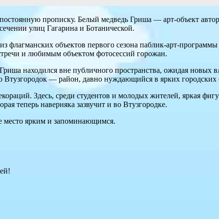
 постоянную прописку. Белый медведь Гриша — арт-объект авто
сечении улиц Гагарина и Ботанической.
н из флагманских объектов первого сезона паблик-арт-программ
стречи и любимым объектом фотосессий горожан.
 Гриша находился вне публичного пространства, ожидая новых в
во Втузгородок — район, давно нуждающийся в ярких городских 
кораций. Здесь, среди студентов и молодых жителей, яркая фиг
орая теперь наверняка зазвучит и во Втузгородке.
е место ярким и запоминающимся.
ей!