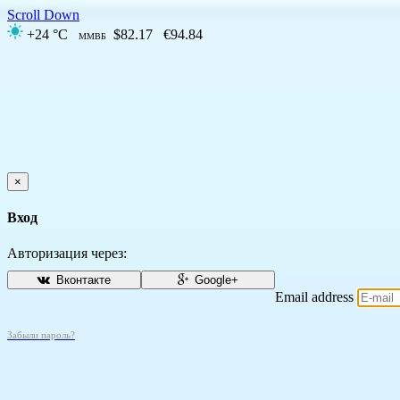
Scroll Down
+24 °C
$82.17
€94.84
ММВБ
×
Вход
Авторизация через:
Вконтакте
Google+
Email address
Забыли пароль?