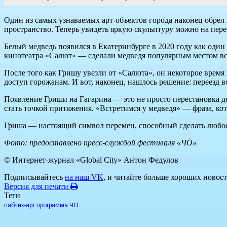
Один из самых узнаваемых арт-объектов города наконец обрел
пространство. Теперь увидеть яркую скульптуру можно на пере
Белый медведь появился в Екатеринбурге в 2020 году как оди
кинотеатра «Салют» — сделали медведя популярным местом в
После того как Гришу увезли от «Салюта», он некоторое время
доступ горожанам. И вот, наконец, нашлось решение: переезд 
Появление Гриши на Гагарина — это не просто перестановка де
стать точкой притяжения. «Встретимся у медведя» — фраза, кот
Гриша — настоящий символ перемен, способный сделать любо
Фото: предоставлено пресс-службой фестиваля «ЧÖ»
© Интернет-журнал «Global City»
Антон Федулов
Подписывайтесь
на наш VK
, и читайте больше хороших новост
Версия для печати
Теги
паблик-арт программа ЧО