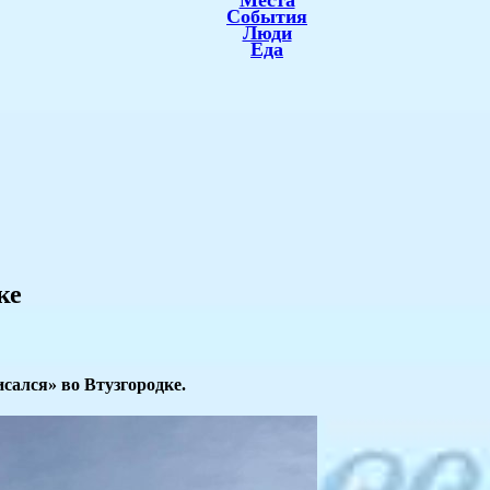
Места
События
Люди
Еда
ке
сался» во Втузгородке.