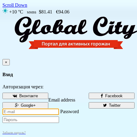
Scroll Down
+10 °C
$81.41
€94.06
ММВБ
×
Вход
Авторизация через:
Вконтакте
Facebook
Email address
Google+
Twitter
Password
Забыли пароль?