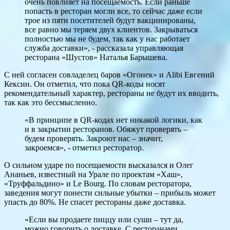
очень повлияет на посещаемость. Если раньше
попасть в ресторан могли все, то сейчас даже если
трое из пяти посетителей будут вакцинированы,
все равно мы теряем двух клиентов. Закрываться
полностью мы не будем, так как у нас работает
служба доставки», - рассказала управляющая
ресторана «Шустов» Наталья Барышева.
С ней согласен совладелец баров «Огонек» и Alibi Евгений
Кексин. Он отметил, что пока QR-коды носят
рекомендательный характер, рестораны не будут их вводить,
так как это бессмысленно.
«В принципе в QR-кодах нет никакой логики, как
и в закрытии ресторанов. Обяжут проверять –
будем проверять. Закроют нас – значит,
закроемся», - отметил ресторатор.
О сильном ударе по посещаемости высказался и Олег
Ананьев, известный на Урале по проектам «Хаш»,
«Труффальдино» и Le Bourg. По словам ресторатора,
заведения могут понести сильные убытки – прибыль может
упасть до 80%. Не спасет рестораны даже доставка.
«Если вы продаете пиццу или суши – тут да,
можно говорить о доставке. С ресторанами