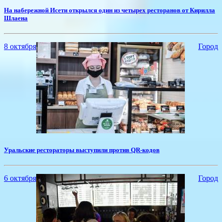
​На набережной Исети открылся один из четырех ресторанов от Кирилла
Шлаена
8 октября
Город
Уральские рестораторы выступили против QR-кодов
6 октября
Город