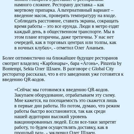
намного сложнее. Ресторану доставка – как
мертвому припарка. Альтернативный вариант –
введение масок, проверять температуру на входе.
Соблюдать расстояние, ставить экраны, сокращать
время работы – это все ерунда. Люди в метро ездят
каждый день, в общественном транспорте. Мы в
этом плане вторичны, даже третичны. У нас нет
очередей, как в торговых центрах или толпы, как
в ночных клубах», - отметил Олег Ананьев.
Более оптимистично на ближайшее будущее ресторанов
смотрит владелец «Карбонары», бара «Агонь», Pinzeria by
Bontempi, Sekta Олег Шлаен. В разговоре с Global City
ресторатор рассказал, что в его заведениях уже готовятся к
введению QR-кодов.
«Сейчас мы готовимся к введению QR-кодов.
Закупаем оборудование, отрабатываем эту схему.
Мне кажется, на посещаемость это скажется лишь
в первые дни работы. Но потом, думаю, что режим
работы быстро восстановится, так как среди
нашей аудитории высокий уровень
вакцинированных людей. Если все-таки запретят
работу, то будем осуществлять доставку, как в
прошлый раз», - заключил Олег Шлаен.