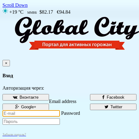
Scroll Down
+19 °C
$82.17
€94.84
ММВБ
×
Вход
Авторизация через:
Вконтакте
Facebook
Email address
Google+
Twitter
Password
Забыли пароль?