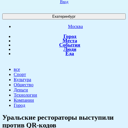
Вход
Екатеринбург
Москва
Город
Места
События
Люди
Еда
все
Спорт
Культура
Общество
Деньги
Технологии
Компании
Город
Уральские рестораторы выступили
против QR-кодов