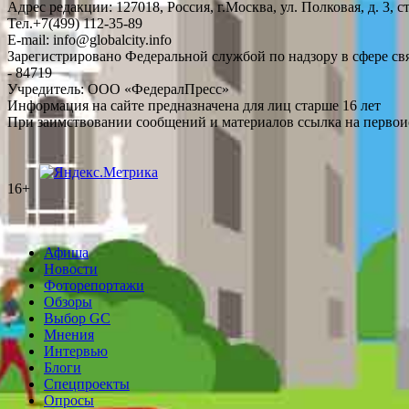
Адрес редакции: 127018, Россия, г.Москва, ул. Полковая, д. 3, ст
Тел.+7(499) 112-35-89
E-mail: info@globalcity.info
Зарегистрировано Федеральной службой по надзору в сфере с
- 84719
Учредитель: ООО «ФедералПресс»
Информация на сайте предназначена для лиц старше 16 лет
При заимствовании сообщений и материалов ссылка на первоис
16+
Афиша
Новости
Фоторепортажи
Обзоры
Выбор GC
Мнения
Интервью
Блоги
Спецпроекты
Опросы