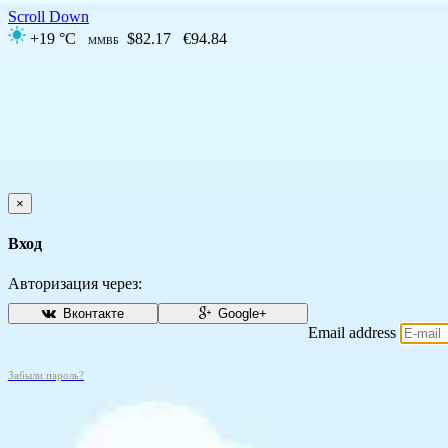
Scroll Down
+19 °C
$82.17
€94.84
ММВБ
×
Вход
Авторизация через:
Вконтакте
Google+
Email address
Забыли пароль?