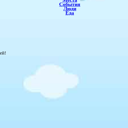
Места
События
Люди
Еда
ей!