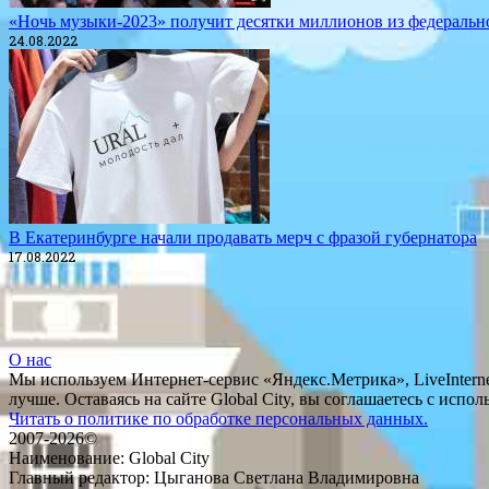
«Ночь музыки-2023» получит десятки миллионов из федеральн
24.08.2022
В Екатеринбурге начали продавать мерч с фразой губернатора
17.08.2022
О нас
Мы используем Интернет-сервис «Яндекс.Метрика», LiveInternet
лучше. Оставаясь на сайте Global City, вы соглашаетесь с исп
Читать о политике по обработке персональных данных.
2007-2026©
Наименование: Global City
Главный редактор: Цыганова Светлана Владимировна