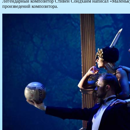
Легендарный композитор Стивен Сондхайм написал «Маленькую
произведений композитора.