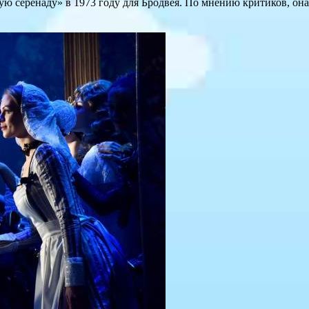
 серенаду» в 1973 году для Бродвея. По мнению критиков, он