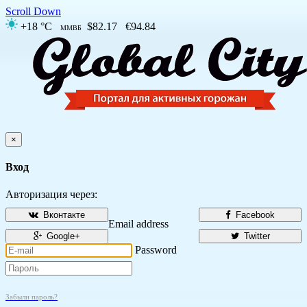
Scroll Down
+18 °C
$82.17
€94.84
ММВБ
×
Вход
Авторизация через:
Вконтакте
Facebook
Email address
Google+
Twitter
Password
Забыли пароль?