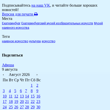
Подписывайтесь
на наш VK
, и читайте больше хороших
новостей!
Версия для печати
Места
Екатеринбург
Екатеринбургский музей изобразительных искусств
Музей
наивного искусства
Теги
наивное искусство
культура
искусство
Поделиться
Афиша
9 августа
‹
Август 2026
›
Пн
Вт
Ср
Чт
Пт
Сб
Вс
1
2
3
4
5
6
7
8
9
10
11
12
13
14
15
16
17
18
19
20
21
22
23
24
25
26
27
28
29
30