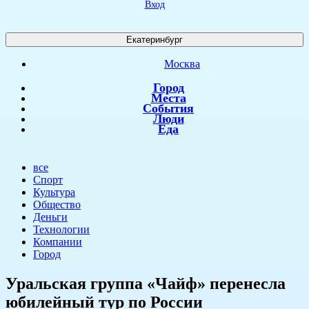
Вход
Екатеринбург
Москва
Город
Места
События
Люди
Еда
все
Спорт
Культура
Общество
Деньги
Технологии
Компании
Город
​Уральская группа «Чайф» перенесла
юбилейный тур по России