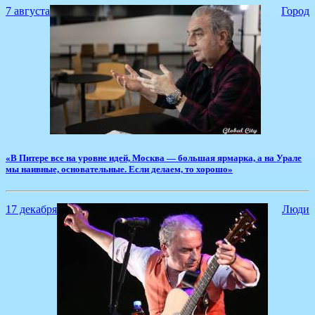
7 августа
Город
«В Питере все на уровне идей, Москва — большая ярмарка, а на Урале
мы наивные, основательные. Если делаем, то хорошо»
17 декабря
Люди