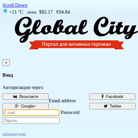
Scroll Down
+21 °C
$82.17
€94.84
ММВБ
×
Вход
Авторизация через:
Вконтакте
Facebook
Email address
Google+
Twitter
Password
Забыли пароль?