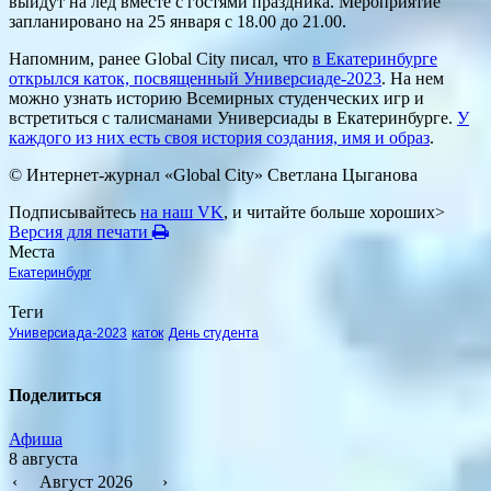
выйдут на лед вместе с гостями праздника. Мероприятие
запланировано на 25 января с 18.00 до 21.00.
Напомним, ранее Global City писал, что
в Екатеринбурге
открылся каток, посвященный Универсиаде-2023
. На нем
можно узнать историю Всемирных студенческих игр и
встретиться с талисманами Универсиады в Екатеринбурге.
У
каждого из них есть своя история создания, имя и образ
.
© Интернет-журнал «Global City»
Светлана Цыганова
Подписывайтесь
на наш VK
, и читайте больше хороших>
Версия для печати
Места
Екатеринбург
Теги
Универсиада-2023
каток
День студента
Поделиться
Афиша
8 августа
‹
Август 2026
›