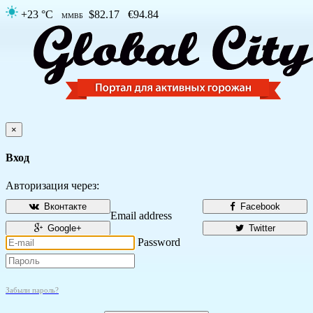
+23 °C
$82.17
€94.84
ММВБ
×
Вход
Авторизация через:
Вконтакте
Facebook
Email address
Google+
Twitter
Password
Забыли пароль?