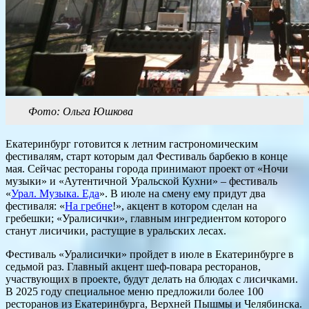
Фото: Ольга Юшкова
Екатеринбург готовится к летним гастрономическим
фестивалям, старт которым дал Фестиваль барбекю в конце
мая. Сейчас рестораны города принимают проект от «Ночи
музыки» и «Аутентичной Уральской Кухни» – фестиваль
«
Урал. Музыка. Еда
». В июле на смену ему придут два
фестиваля: «
На гребне
!», акцент в котором сделан на
гребешки; «Уралисички», главным ингредиентом которого
станут лисичики, растущие в уральских лесах.
Фестиваль «Уралисички» пройдет в июле в Екатеринбурге в
седьмой раз. Главный акцент шеф-повара ресторанов,
участвующих в проекте, будут делать на блюдах с лисичками.
В 2025 году специальное меню предложили более 100
ресторанов из Екатеринбурга, Верхней Пышмы и Челябинска.