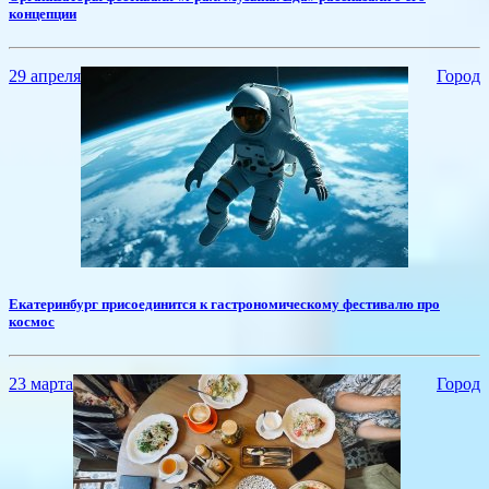
концепции
29 апреля
Город
​Екатеринбург присоединится к гастрономическому фестивалю про
космос
23 марта
Город