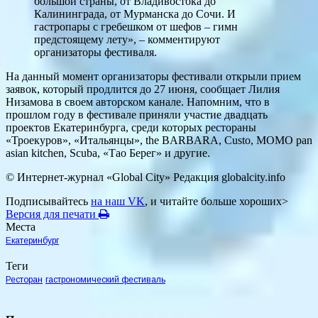
большой страны, от Владивостока до
Калининграда, от Мурманска до Сочи. И
гастропары с гребешком от шефов – гимн
предстоящему лету», – комментируют
организаторы фестиваля.
На данный момент организаторы фестивали открыли прием
заявок, который продлится до 27 июня, сообщает Лилия
Низамова в своем авторском канале. Напомним, что в
прошлом году в фестивале приняли участие двадцать
проектов Екатеринбурга, среди которых рестораны
«Троекуров», «Итальянцы», the BARBARA, Custo, MOMO pan
asian kitchen, Scuba, «Тао Берег» и другие.
© Интернет-журнал «Global City»
Редакция globalcity.info
Подписывайтесь
на наш VK
, и читайте больше хороших>
Версия для печати
Места
Екатеринбург
Теги
Ресторан
гастрономический фестиваль