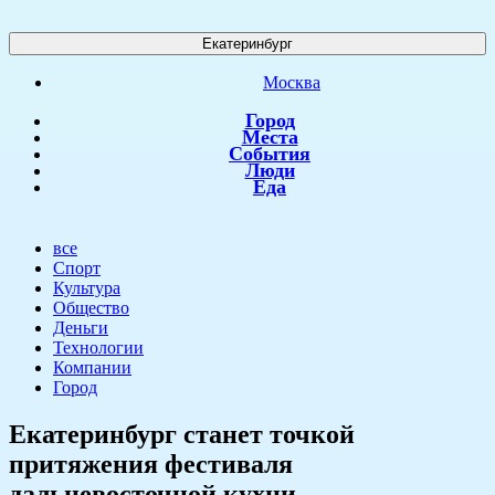
Екатеринбург
Москва
Город
Места
События
Люди
Еда
все
Спорт
Культура
Общество
Деньги
Технологии
Компании
Город
Екатеринбург станет точкой
притяжения фестиваля
дальневосточной кухни