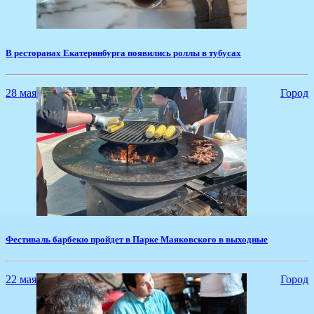
​В ресторанах Екатеринбурга появились роллы в тубусах
28 мая
Город
​Фестиваль барбекю пройдет в Парке Маяковского в выходные
22 мая
Город