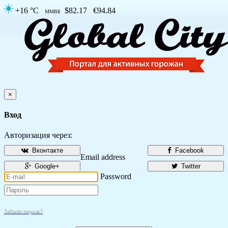
+16 °C
$82.17
€94.84
ММВБ
×
Вход
Авторизация через:
Вконтакте
Facebook
Email address
Google+
Twitter
Password
Забыли пароль?