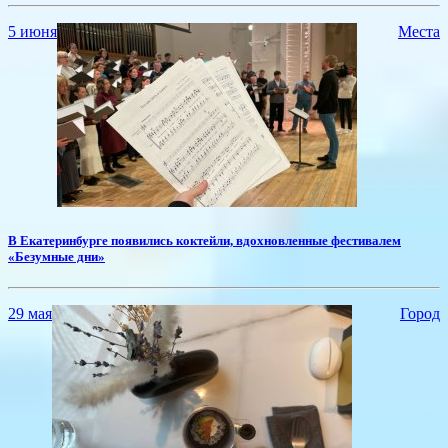
5 июня
Места
​В Екатеринбурге появились коктейли, вдохновленные фестивалем
«Безумные дни»
29 мая
Город