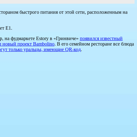
стораном быстрого питания от этой сети, расположенным на
ет Е1.
р, на фудмаркете Estory в «Гринвиче»
появился известный
л новый проект Bambolino
. В его семейном ресторане все блюда
огут только уральцы, имеющие QR-код
.