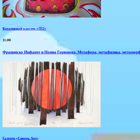
Креативный кластер «Л52»
11:00
Франциско Инфанте и Нонна Горюнова. Метафора, метафизика, метамор
Галерея «Синара Арт»