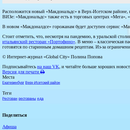
Расположится новый «Макдональдс» в Верх-Исетском районе, н
ВИЗе: «Макдональдс» также есть в торговых центрах «Мега», 
В новом «Макдоналдсе» горожанам будет доступен сервис «МакА
Стоит отметить, что, несмотря на пандемию, в уральской стол
итальянский ресторан «Портофино»
. В меню – классическая п
готовятся по старинным домашним рецептам. Из-за ограничен
© Интернет-журнал «Global City»
Полина Попова
Подписывайтесь
на наш VK
, и читайте больше хороших новост
Версия для печати
Места
Екатеринбург
Верх-Исетский район
Теги
Ресторан
рестораны
еда
Поделиться
Афиша