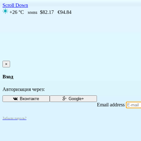
Scroll Down
+26 °C
$82.17
€94.84
ММВБ
×
Вход
Авторизация через:
Вконтакте
Google+
Email address
Забыли пароль?