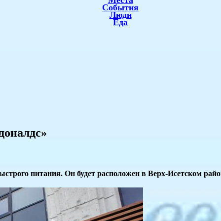
Места
События
Люди
Еда
доналдс»
ыстрого питания. Он будет расположен в Верх-Исетском райо