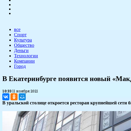
все
Спорт
Культура
Общество
Деньги
Технологии
Компании
Город
В Екатеринбурге появится новый «Мак
10:33
11 ноября 2021
В уральской столице откроется ресторан крупнейшей сети б