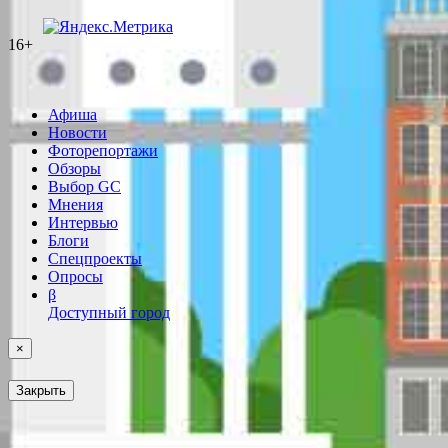
16+
Афиша
Новости
Фоторепортажи
Обзоры
Выбор GC
Мнения
Интервью
Блоги
Спецпроекты
Опросы
β
Доступный город
×
Закрыть