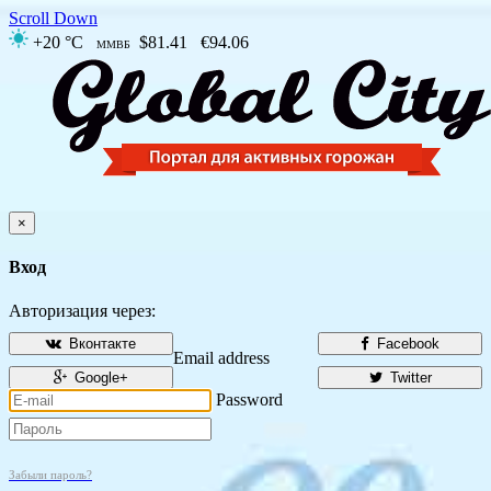
Scroll Down
+20 °C
$81.41
€94.06
ММВБ
×
Вход
Авторизация через:
Вконтакте
Facebook
Email address
Google+
Twitter
Password
Забыли пароль?