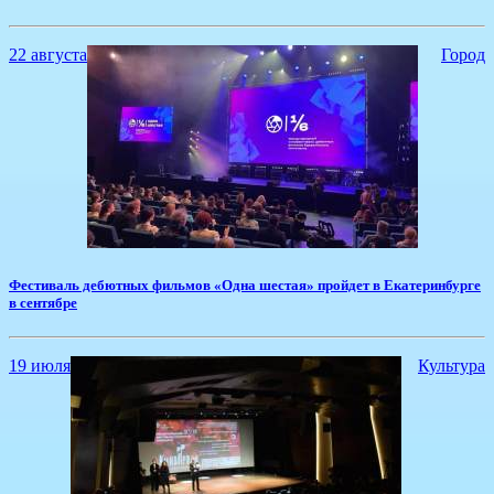
22 августа
Город
​Фестиваль дебютных фильмов «Одна шестая» пройдет в Екатеринбурге
в сентябре
19 июля
Культура