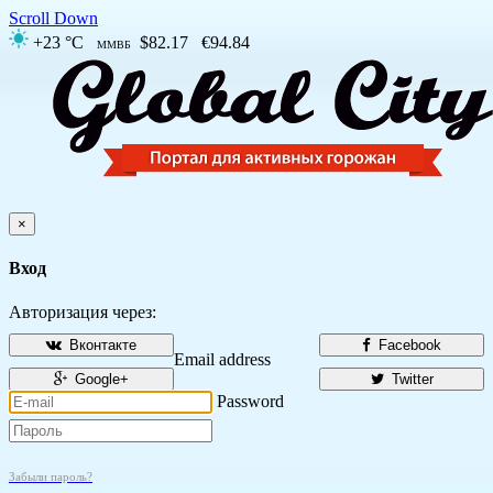
Scroll Down
+23 °C
$82.17
€94.84
ММВБ
×
Вход
Авторизация через:
Вконтакте
Facebook
Email address
Google+
Twitter
Password
Забыли пароль?