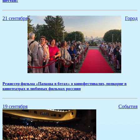
шестая»
21 сентября
Город
Режиссер фильма «Папаша в бегах» о кинофестивалях, попкорне в
кинотеатрах и любимых фильмах россиян
19 сентября
События