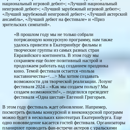
национальный игровой дебют»; «Лучший национальный
неигровой дебют»; «Лучший зарубежный игровой дебют»;
«Лучший зарубежный неигровой дебют»; «Лучший актерский
ансамбль», «Лучший дебют на фестивале» и «Приз
зрительских симпатий».
«В прошлом году мы не только собрали
потрясающую конкурсную программу, нам также
удалось привезти в Екатеринбург фильмы и
творческие группы из самых разных стран
Евразийского континента. В этом году мы
сохраняем еще более позитивный настрой и
продолжаем работать над созданием праздника
кино. Темой фестиваля остается «польза
наставничества»<…> Мы хотим создавать
возможности для творческой реализации. Лозунг
фестиваля 2024 – «Как мы создаем пользу? Мы
создаем возможности!», – поделился президент
фестиваля «Одна шестая» Евгений Григорьев.
В этом году фестиваль ждет обновление. Например,
посмотреть фильмы конкурсной и внеконкурсной программ
можно будет в нескольких кинотеатрах Екатеринбурга. Еще
одно нововведение касается гостей фестиваля. Организаторы
планируют проводить фан-встречи актеров с уральскими