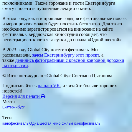
поклонниками. Также горожане и гости Екатеринбурга
смогут посетить публичные лекции о кино.
В этом году, как и в прошлые годы, все фестивальные показы
и мероприятия можно будет посетить бесплатно. Для этого
необходимо зарегистрироваться на киносеанс на сайте
фестиваля. Свердловская киностудия сообщает, что
регистрация откроется за сутки до начала «Одной шестой».
В 2023 году Global City посетил фестиваль. Мы
рассказывали,
зачем Екатеринбургу этот проект
, а
также
делились фотографиями с красной ковровой дорожки
на открытии
.
© Интернет-журнал «Global City»
Светлана Цыганова
Подписывайтесь
на наш VK
, и читайте больше хороших
новостей!
Версия для печати
Места
Екатеринбург
Теги
кинофестиваль Одна шестая
кино
фильм
кинофестиваль