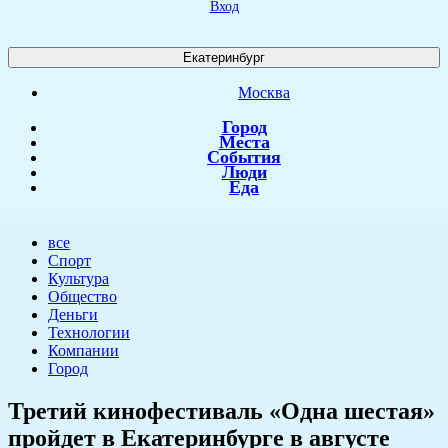
Вход
Екатеринбург
Москва
Город
Места
События
Люди
Еда
все
Спорт
Культура
Общество
Деньги
Технологии
Компании
Город
​Третий кинофестиваль «Одна шестая»
пройдет в Екатеринбурге в августе