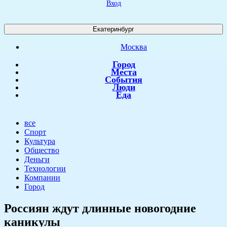
Вход
Екатеринбург
Москва
Город
Места
События
Люди
Еда
все
Спорт
Культура
Общество
Деньги
Технологии
Компании
Город
Россиян ждут длинные новогодние
каникулы