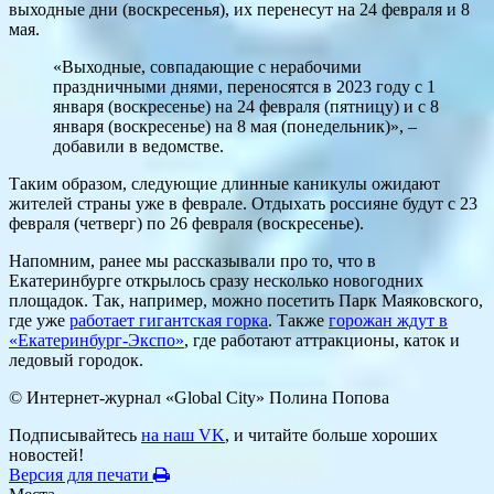
выходные дни (воскресенья), их перенесут на 24 февраля и 8
мая.
«Выходные, совпадающие с нерабочими
праздничными днями, переносятся в 2023 году с 1
января (воскресенье) на 24 февраля (пятницу) и с 8
января (воскресенье) на 8 мая (понедельник)», –
добавили в ведомстве.
Таким образом, следующие длинные каникулы ожидают
жителей страны уже в феврале. Отдыхать россияне будут с 23
февраля (четверг) по 26 февраля (воскресенье).
Напомним, ранее мы рассказывали про то, что в
Екатеринбурге открылось сразу несколько новогодних
площадок. Так, например, можно посетить Парк Маяковского,
где уже
работает гигантская горка
. Также
горожан ждут в
«Екатеринбург-Экспо»
, где работают аттракционы, каток и
ледовый городок.
© Интернет-журнал «Global City»
Полина Попова
Подписывайтесь
на наш VK
, и читайте больше хороших
новостей!
Версия для печати