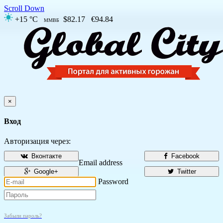
Scroll Down
+15 °C
$82.17
€94.84
ММВБ
×
Вход
Авторизация через:
Вконтакте
Facebook
Email address
Google+
Twitter
Password
Забыли пароль?