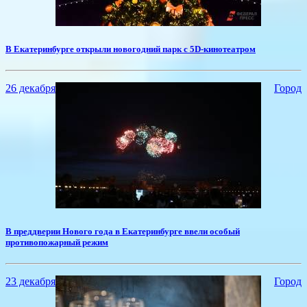
В Екатеринбурге открыли новогодний парк с 5D-кинотеатром
26 декабря
Город
В преддверии Нового года в Екатеринбурге ввели особый
противопожарный режим
23 декабря
Город