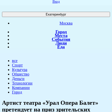
Вход
Екатеринбург
Москва
Город
Места
События
Люди
Еда
все
Спорт
Культура
Общество
Деньги
Технологии
Компании
Город
​Артист театра «Урал Опера Балет»
претендует на приз зрительских