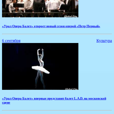
«Урал Опера Балет» откроет новый сезон оперой «Петр Первый»
6 сентября
Культура
«Урал Опера Балет» впервые представит балет L.A.D. на московской
сцене