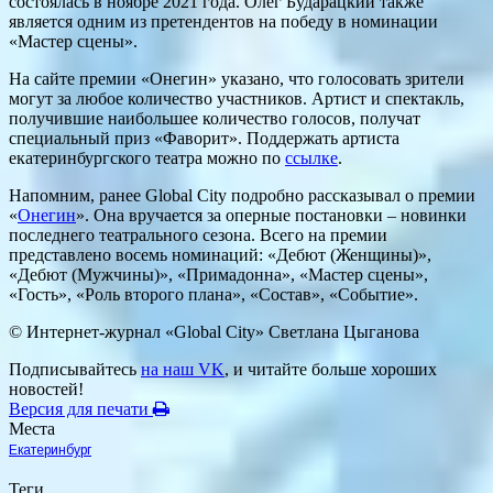
состоялась в ноябре 2021 года. Олег Бударацкий также
является одним из претендентов на победу в номинации
«Мастер сцены».
На сайте премии «Онегин» указано, что голосовать зрители
могут за любое количество участников. Артист и спектакль,
получившие наибольшее количество голосов, получат
специальный приз «Фаворит». Поддержать артиста
екатеринбургского театра можно по
ссылке
.
Напомним, ранее Global City подробно рассказывал о премии
«
Онегин
». Она вручается за оперные постановки – новинки
последнего театрального сезона. Всего на премии
представлено восемь номинаций: «Дебют (Женщины)»,
«Дебют (Мужчины)», «Примадонна», «Мастер сцены»,
«Гость», «Роль второго плана», «Состав», «Событие».
© Интернет-журнал «Global City»
Светлана Цыганова
Подписывайтесь
на наш VK
, и читайте больше хороших
новостей!
Версия для печати
Места
Екатеринбург
Теги