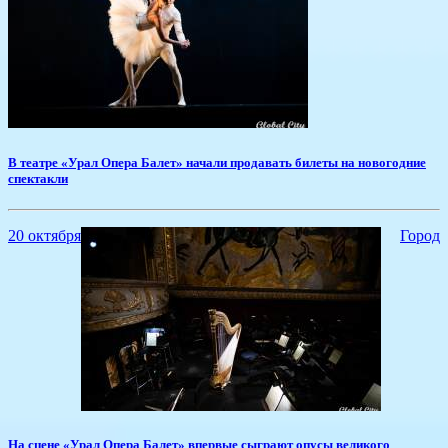
​В театре «Урал Опера Балет» начали продавать билеты на новогодние
спектакли
20 октября
Город
На сцене «Урал Опера Балет» впервые сыграют опусы великого