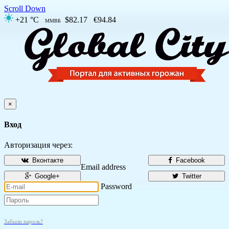
Scroll Down
+21 °C
$82.17
€94.84
ММВБ
×
Вход
Авторизация через:
Вконтакте
Facebook
Email address
Google+
Twitter
Password
Забыли пароль?