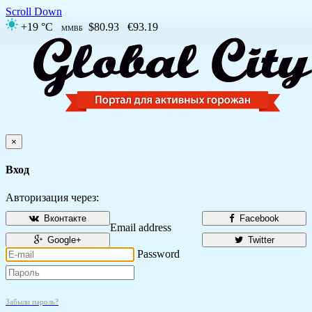
Scroll Down
+19 °C
$80.93
€93.19
ММВБ
×
Вход
Авторизация через:
Вконтакте
Facebook
Email address
Google+
Twitter
Password
Забыли пароль?