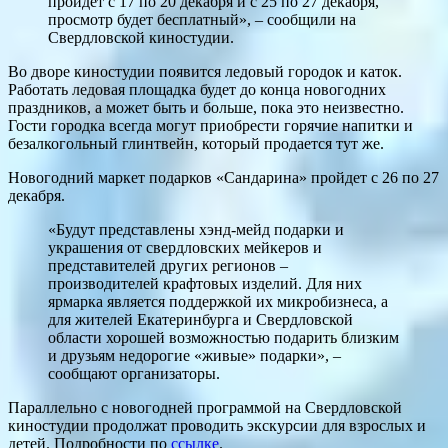
пройдет с 17 по 20 декабря и с 25 по 27 декабря,
просмотр будет бесплатный», – сообщили на
Свердловской киностудии.
Во дворе киностудии появится ледовый городок и каток.
Работать ледовая площадка будет до конца новогодних
праздников, а может быть и больше, пока это неизвестно.
Гости городка всегда могут приобрести горячие напитки и
безалкогольный глинтвейн, который продается тут же.
Новогодний маркет подарков «Сандарина» пройдет с 26 по 27
декабря.
«Будут представлены хэнд-мейд подарки и
украшения от свердловских мейкеров и
представителей других регионов –
производителей крафтовых изделий. Для них
ярмарка является поддержкой их микробизнеса, а
для жителей Екатеринбурга и Свердловской
области хорошей возможностью подарить близким
и друзьям недорогие «живые» подарки», –
сообщают организаторы.
Параллельно с новогодней программой на Свердловской
киностудии продолжат проводить экскурсии для взрослых и
детей. Подробности по
ссылке
.