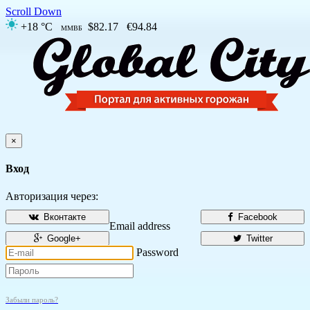
Scroll Down
+18 °C
$82.17
€94.84
ММВБ
×
Вход
Авторизация через:
Вконтакте
Facebook
Email address
Google+
Twitter
Password
Забыли пароль?