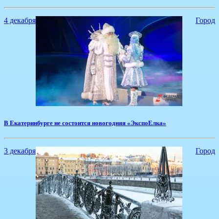
4 декабря
Город
​В Екатеринбурге не состоится новогодняя «ЭкспоЕлка»
3 декабря
Город