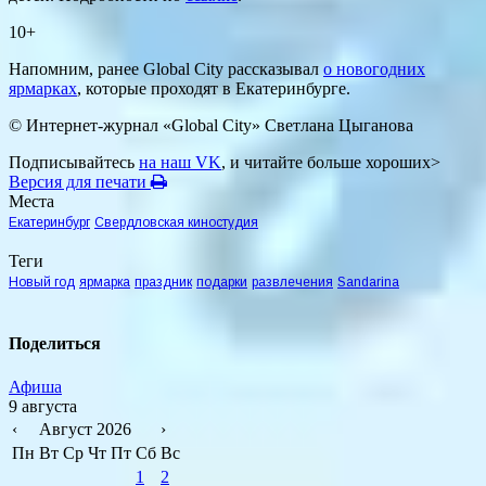
10+
Напомним, ранее Global City рассказывал
о новогодних
ярмарках
, которые проходят в Екатеринбурге.
© Интернет-журнал «Global City»
Светлана Цыганова
Подписывайтесь
на наш VK
, и читайте больше хороших>
Версия для печати
Места
Екатеринбург
Свердловская киностудия
Теги
Новый год
ярмарка
праздник
подарки
развлечения
Sandarina
Поделиться
Афиша
9 августа
‹
Август 2026
›
Пн
Вт
Ср
Чт
Пт
Сб
Вс
1
2