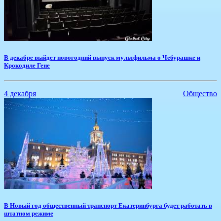
​В декабре выйдет новогодний выпуск мультфильма о Чебурашке и
Крокодиле Гене
4 декабря
Общество
​В Новый год общественный транспорт Екатеринбурга будет работать в
штатном режиме