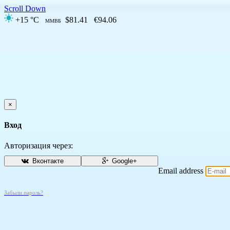
Scroll Down
+15 °C
$81.41
€94.06
ММВБ
×
Вход
Авторизация через:
Вконтакте
Google+
Email address
Забыли пароль?