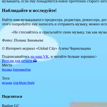
музыканта, если ему понадобится новое прочтение старого хита
Наблюдайте и исследуйте!
Найти имя музыкального продюсера, редактора, режиссера, до
этого попробуйте ему написать и отправить музыку, можно исп
«Не стесняйтесь и присылайте свою музыку, так как муз
Фото: Полина Зиновьева
© Интернет-журнал «Global City»
Алена Чернильцева
Подписывайтесь
на наш VK
, и читайте больше хороших>
Версия для печати
Места
Москва
Екатеринбург
Теги
музыка
Ural Music Night
Поделиться
Выбор GC