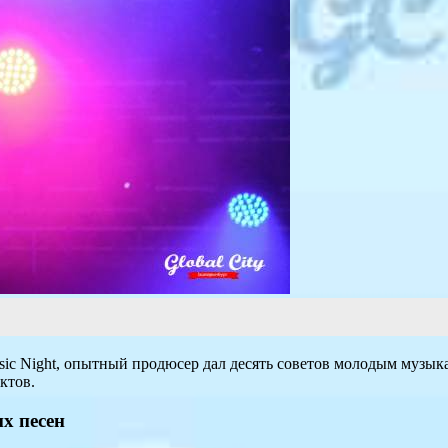
c Night, опытный продюсер дал десять советов молодым музыкан
ктов.
х песен