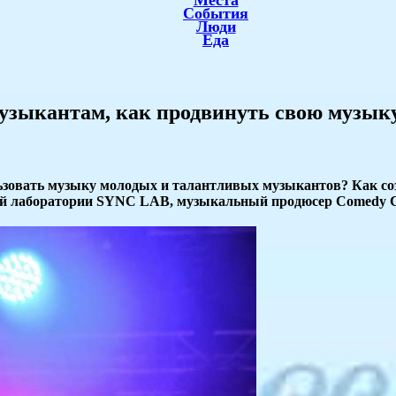
Места
События
Люди
Еда
музыкантам, как продвинуть свою музык
ьзовать музыку молодых и талантливых музыкантов? Как со
ой лаборатории SYNC LAB, музыкальный продюсер Comedy Cl