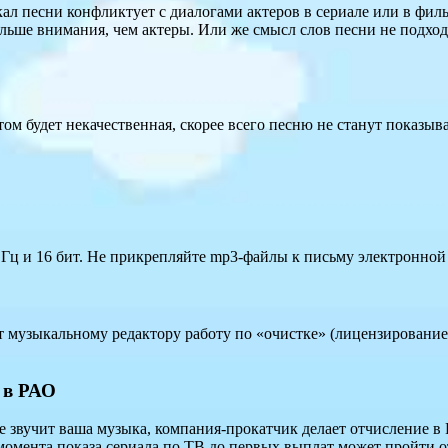
ал песни конфликтует с диалогами актеров в сериале или в филь
 больше внимания, чем актеры. Или же смысл слов песни не подх
том будет некачественная, скорее всего песню не станут показыв
0 Гц и 16 бит. Не прикрепляйте mp3-файлы к письму электронной
т музыкальному редактору работу по «очистке» (лицензирование)
а в РАО
е звучит ваша музыка, компания-прокатчик делает отчисление в
момента показа сериала по ТВ до первых выплат может пройти от