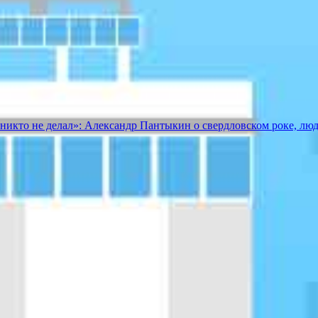
е никто не делал»: Александр Пантыкин о свердловском роке, лю