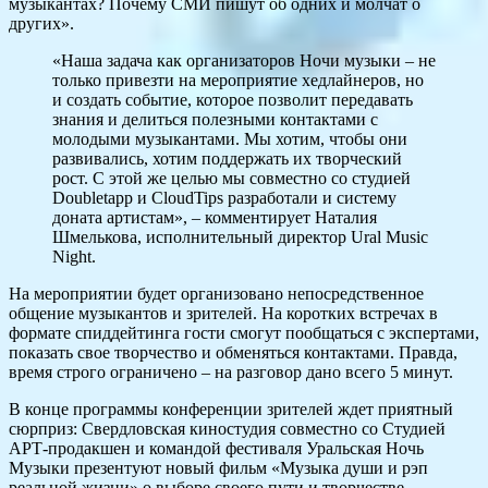
музыкантах? Почему СМИ пишут об одних и молчат о
других».
«Наша задача как организаторов Ночи музыки – не
только привезти на мероприятие хедлайнеров, но
и создать событие, которое позволит передавать
знания и делиться полезными контактами с
молодыми музыкантами. Мы хотим, чтобы они
развивались, хотим поддержать их творческий
рост. С этой же целью мы совместно со студией
Doubletapp и CloudTips разработали и систему
доната артистам», – комментирует Наталия
Шмелькова, исполнительный директор Ural Music
Night.
На мероприятии будет организовано непосредственное
общение музыкантов и зрителей. На коротких встречах в
формате спиддейтинга гости смогут пообщаться с экспертами,
показать свое творчество и обменяться контактами. Правда,
время строго ограничено – на разговор дано всего 5 минут.
В конце программы конференции зрителей ждет приятный
сюрприз: Свердловская киностудия совместно со Студией
АРТ-продакшен и командой фестиваля Уральская Ночь
Музыки презентуют новый фильм «Музыка души и рэп
реальной жизни» о выборе своего пути и творчестве.