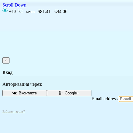
Scroll Down
+13 °C
$81.41
€94.06
ММВБ
×
Вход
Авторизация через:
Вконтакте
Google+
Email address
Забыли пароль?