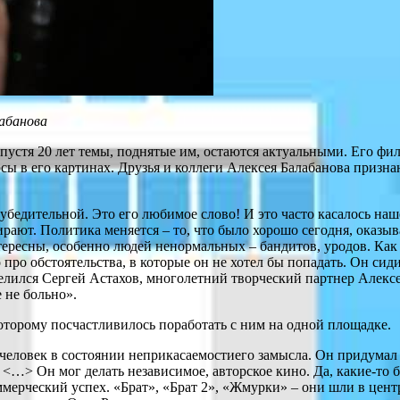
лабанова
пустя 20 лет темы, поднятые им, остаются актуальными. Его фи
ы в его картинах. Друзья и коллеги Алексея Балабанова признаю
убедительной. Это его любимое слово! И это часто касалось наш
ают. Политика меняется – то, что было хорошо сегодня, оказыв
ресны, особенно людей ненормальных – бандитов, уродов. Как 
ро обстоятельства, в которые он не хотел бы попадать. Он сидит
делился Сергей Астахов, многолетний творческий партнер Алекс
е не больно».
оторому посчастливилось поработать с ним на одной площадке.
еловек в состоянии неприкасаемостиего замысла. Он придумал 
…> Он мог делать независимое, авторское кино. Да, какие-то 
мерческий успех. «Брат», «Брат 2», «Жмурки» – они шли в центр