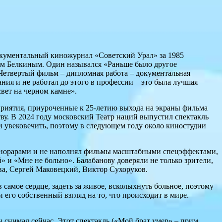
окументальный киножурнал «Советский Урал» за 1985
ром Белкиным. Один назывался «Раньше было другое
 Четвертый фильм – дипломная работа – документальная
ния и не работал до этого в профессии – это была лучшая
свет на черном камне».
приятия, приуроченные к 25-летию выхода на экраны фильма
у. В 2024 году московский Театр наций выпустил спектакль
и увековечить, поэтому в следующем году около киностудии
 гонорарами и не наполнял фильмы масштабными спецэффектами,
и «Мне не больно». Балабанову доверяли не только зрители,
ова, Сергей Маковецкий, Виктор Сухоруков.
самое сердце, задеть за живое, всколыхнуть больное, поэтому
и его собственный взгляд на то, что происходит в мире.
 снимал сейчас. Этот спектакль («Мой брат умер» – прим