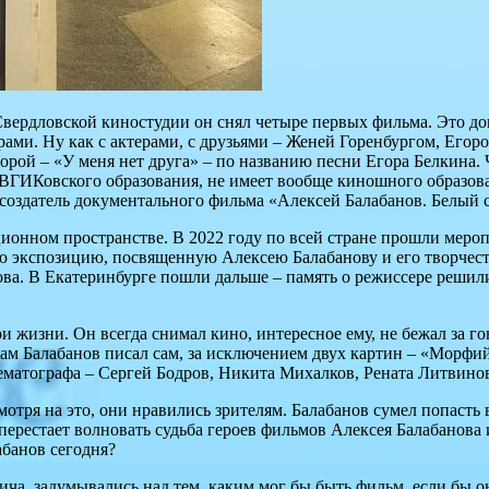
Свердловской киностудии он снял четыре первых фильма. Это д
рами. Ну как с актерами, с друзьями – Женей Горенбургом, Его
орой – «У меня нет друга» – по названию песни Егора Белкина.
 ВГИКовского образования, не имеет вообще киношного образова
 создатель документального фильма «Алексей Балабанов. Белый 
ционном пространстве. В 2022 году по всей стране прошли меро
ю экспозицию, посвященную Алексею Балабанову и его творчеств
ова. В Екатеринбурге пошли дальше – память о режиссере решил
при жизни. Он всегда снимал кино, интересное ему, не бежал за
Балабанов писал сам, за исключением двух картин – «Морфий» 
нематографа – Сергей Бодров, Никита Михалков, Рената Литвин
ря на это, они нравились зрителям. Балабанов сумел попасть в 
 перестает волновать судьба героев фильмов Алексея Балабанова 
абанов сегодня?
ча, задумывались над тем, каким мог бы быть фильм, если бы он