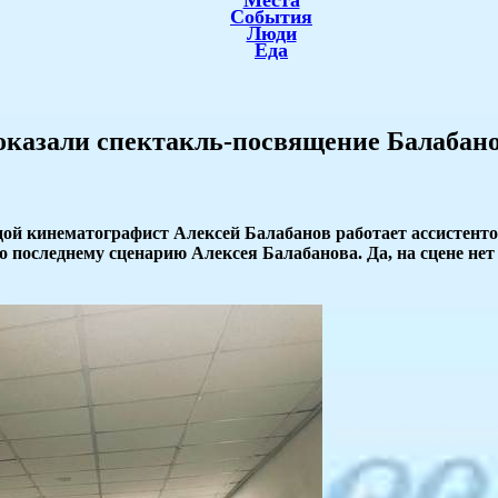
Места
События
Люди
Еда
показали спектакль-посвящение Балабан
дой кинематографист Алексей Балабанов работает ассистенто
о последнему сценарию Алексея Балабанова. Да, на сцене нет