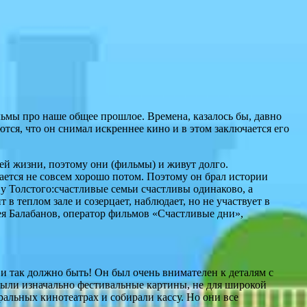
льмы про наше общее прошлое. Времена, казалось бы, давно
тся, что он снимал искреннее кино и в этом заключается его
ей жизни, поэтому они (фильмы) и живут долго.
ается не совсем хорошо потом. Поэтому он брал истории
у Толстого:счастливые семьи счастливы одинаково, а
 в теплом зале и созерцает, наблюдает, но не участвует в
ея Балабанов, оператор фильмов «Счастливые дни»,
и так должно быть! Он был очень внимателен к деталям с
были изначально фестивальные картины, не для широкой
альных кинотеатрах и собирали кассу. Но они все