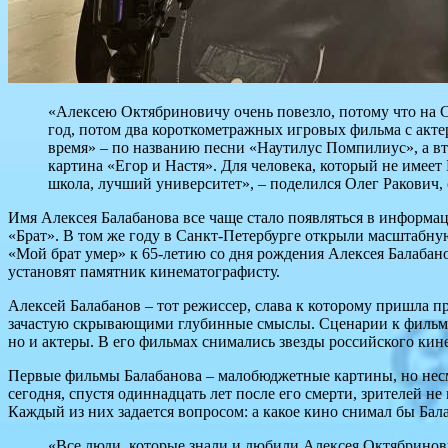
«Алексею Октябриновичу очень повезло, потому что на 
год, потом два короткометражных игровых фильма с акте
время» – по названию песни «Наутилус Помпилиус», а вт
картина «Егор и Настя». Для человека, который не имеет
школа, лучший университет», – поделился Олег Ракович,
Имя Алексея Балабанова все чаще стало появляться в информа
«Брат». В том же году в Санкт-Петербурге открыли масштабну
«Мой брат умер» к 65-летию со дня рождения Алексея Балабан
установят памятник кинематографисту.
Алексей Балабанов – тот режиссер, слава к которому пришла 
зачастую скрывающими глубинные смыслы. Сценарии к фильмам 
но и актеры. В его фильмах снимались звезды российского ки
Первые фильмы Балабанова – малобюджетные картины, но несмот
сегодня, спустя одиннадцать лет после его смерти, зрителей не
Каждый из них задается вопросом: а какое кино снимал бы Бал
«Все люди, которые знали и любили Алексея Октябринови