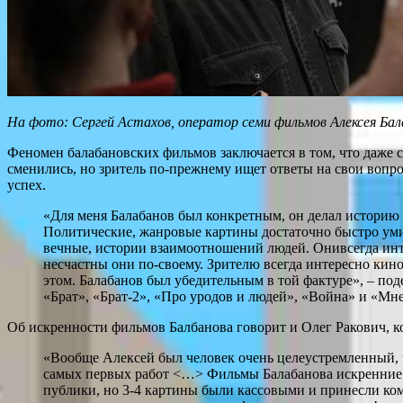
На фото: Сергей Астахов, оператор семи фильмов Алексея Ба
Феномен балабановских фильмов заключается в том, что даже с
сменились, но зритель по-прежнему ищет ответы на свои вопрос
успех.
«Для меня Балабанов был конкретным, он делал историю 
Политические, жанровые картины достаточно быстро умир
вечные, истории взаимоотношений людей. Онивсегда инте
несчастны они по-своему. Зрителю всегда интересно кино п
этом. Балабанов был убедительным в той фактуре», – по
«Брат», «Брат-2», «Про уродов и людей», «Война» и «Мн
Об искренности фильмов Балбанова говорит и Олег Ракович, к
«Вообще Алексей был человек очень целеустремленный, ч
самых первых работ <…> Фильмы Балабанова искренние <
публики, но 3-4 картины были кассовыми и принесли ком