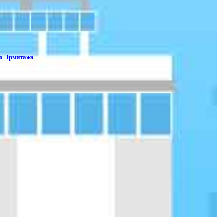
го Эрмитажа