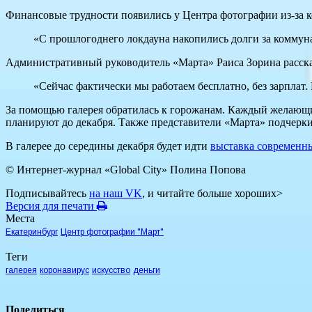
Финансовые трудности появились у Центра фотографии из-за 
«С прошлогоднего локдауна накопились долги за коммунал
Административный руководитель «Марта» Раиса Зорина рассказа
«Сейчас фактически мы работаем бесплатно, без зарплат. 
За помощью галерея обратилась к горожанам. Каждый желающи
планируют до декабря. Также представители «Марта» подчерки
В галерее до середины декабря будет идти
выставка современн
© Интернет-журнал «Global City»
Полина Попова
Подписывайтесь
на наш VK
, и читайте больше хороших>
Версия для печати
Места
Екатеринбург
Центр фотографии "Март"
Теги
галерея
коронавирус
искусство
деньги
Поделиться