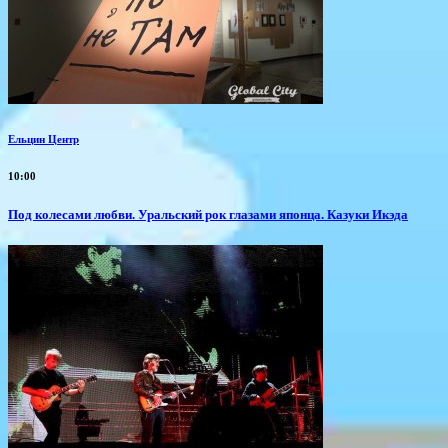
Ельцин Центр
10:00
Под колесами любви. Уральский рок глазами японца. Казуки Икэда