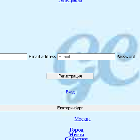
Регистрация
Email address
Password
Регистрация
Вход
Екатеринбург
Москва
Город
Места
События