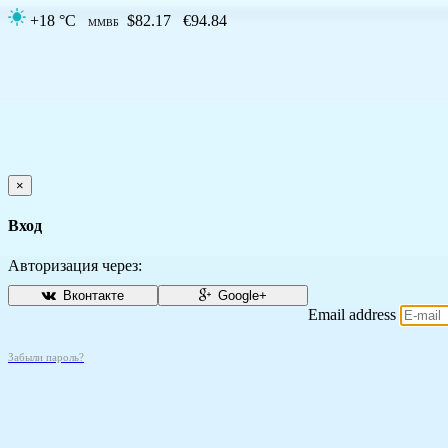
+18 °C
$82.17
€94.84
ММВБ
×
Вход
Авторизация через:
Вконтакте
Google+
Email address
Забыли пароль?