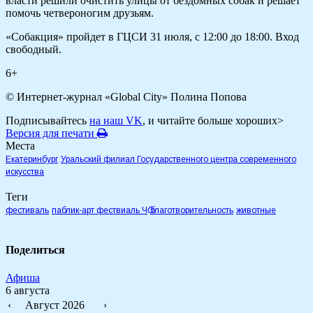
власти решили очистить улицы от бездомных собак и решает
помочь четвероногим друзьям.
«Собакция» пройдет в ГЦСИ 31 июля, с 12:00 до 18:00. Вход
свободный.
6+
© Интернет-журнал «Global City»
Полина Попова
Подписывайтесь
на наш VK
, и читайте больше хороших>
Версия для печати
Места
Екатеринбург
Уральский филиал Государственного центра современного
искусства
Теги
фестиваль
паблик-арт фествиаль ЧӦ
благотворительность
животные
Поделиться
Афиша
6 августа
‹
Август 2026
›