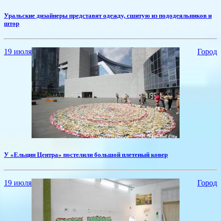
Уральские дизайнеры представят одежду, сшитую из пододеяльников и
штор
19 июля
Город
У «Ельцин Центра» постелили большой плетеный ковер
19 июля
Город