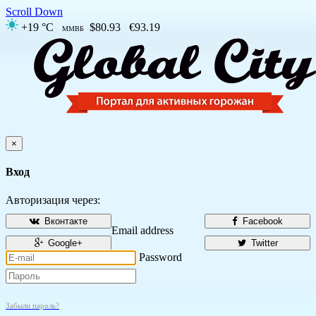
Scroll Down
+19 °C
$80.93
€93.19
ММВБ
×
Вход
Авторизация через:
Вконтакте
Facebook
Email address
Google+
Twitter
Password
Забыли пароль?