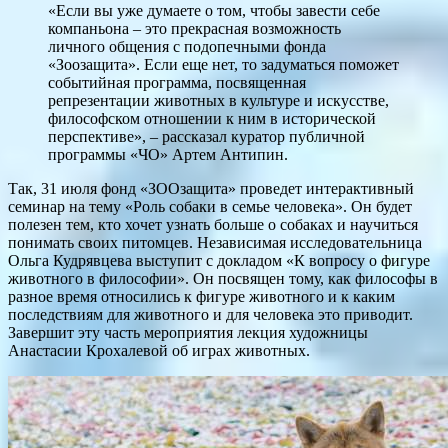
«Если вы уже думаете о том, чтобы завести себе
компаньона – это прекрасная возможность
личного общения с подопечными фонда
«Зоозащита». Если еще нет, то задуматься поможет
событийная программа, посвященная
репрезентации животных в культуре и искусстве,
философском отношении к ним в исторической
перспективе», – рассказал куратор публичной
программы «ЧО» Артем Антипин.
Так, 31 июля фонд «ЗООзащита» проведет интерактивный
семинар на тему «Роль собаки в семье человека». Он будет
полезен тем, кто хочет узнать больше о собаках и научиться
понимать своих питомцев. Независимая исследовательница
Ольга Кудрявцева выступит с докладом «К вопросу о фигуре
животного в философии». Он посвящен тому, как философы в
разное время относились к фигуре животного и к каким
последствиям для животного и для человека это приводит.
Завершит эту часть мероприятия лекция художницы
Анастасии Крохалевой об играх животных.