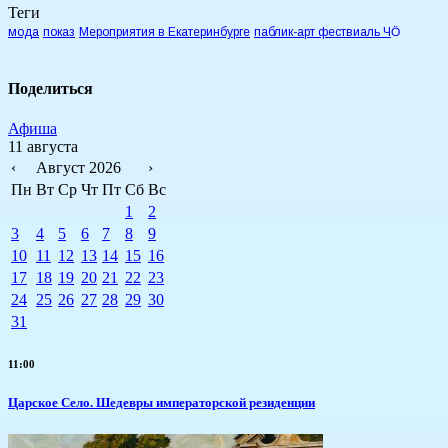
Теги
мода
показ
Мероприятия в Екатеринбурге
паблик-арт фествиаль ЧӦ
Поделиться
Афиша
11 августа
‹
Август 2026
›
Пн
Вт
Ср
Чт
Пт
Сб
Вс
1
2
3
4
5
6
7
8
9
10
11
12
13
14
15
16
17
18
19
20
21
22
23
24
25
26
27
28
29
30
31
11:00
Царское Село. Шедевры императорской резиденции