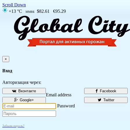
Scroll Down
+13 °C
$82.61
€95.29
ММВБ
×
Вход
Авторизация через:
Вконтакте
Facebook
Email address
Google+
Twitter
Password
Забыли пароль?