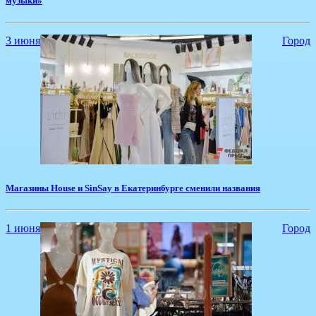
музыки»
3 июня
Город
Магазины House и SinSay в Екатеринбурге сменили названия
1 июня
Город