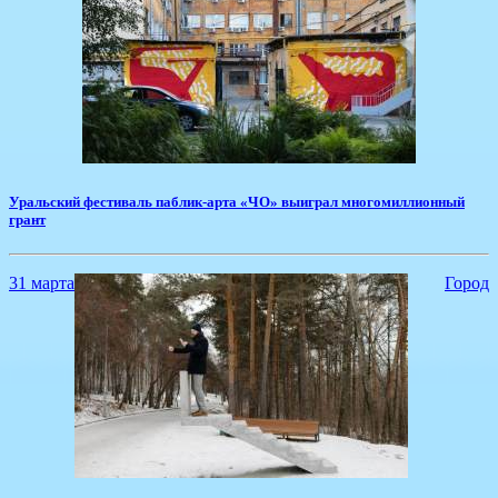
Уральский фестиваль паблик-арта «ЧО» выиграл многомиллионный
грант
31 марта
Город