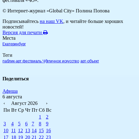
фестиваля «ЧО».
© Интернет-журнал «Global City»
Полина Попова
Подписывайтесь
на наш VK
, и читайте больше хороших
новостей!
Версия для печати
Места
Екатеринбург
Теги
паблик-арт фествиаль ЧӦ
уличное искусство
арт-объект
Поделиться
Афиша
6 августа
‹
Август 2026
›
Пн
Вт
Ср
Чт
Пт
Сб
Вс
1
2
3
4
5
6
7
8
9
10
11
12
13
14
15
16
17
18
19
20
21
22
23