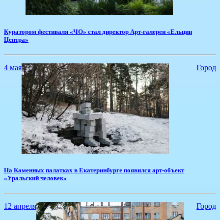
Куратором фестиваля «ЧО» стал директор Арт-галереи «Ельцин
Центра»
4 мая
Город
На Каменных палатках в Екатеринбурге появился арт-объект
«Уральский человек»
12 апреля
Город