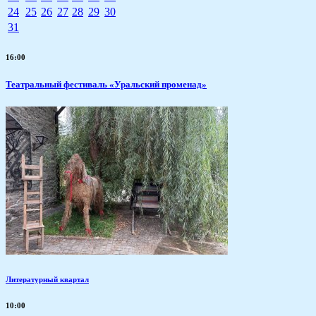
24
25
26
27
28
29
30
31
16:00
Театральный фестиваль «Уральский променад»
Литературный квартал
10:00