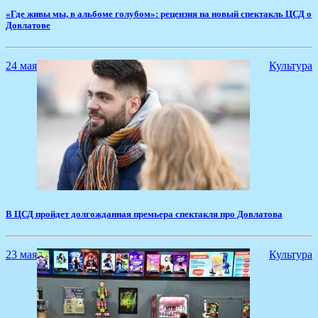
«Где живы мы, в альбоме голубом»: рецензия на новый спектакль ЦСД о
Довлатове
24 мая
Культура
В ЦСД пройдет долгожданная премьера спектакля про Довлатова
23 мая
Культура