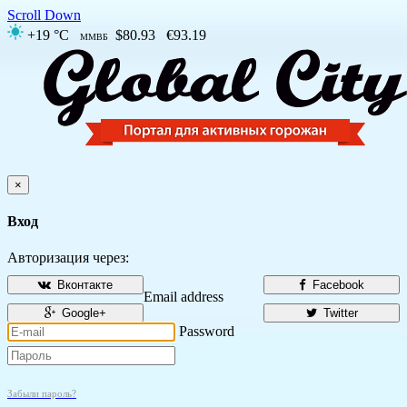
Scroll Down
+19 °C
$80.93
€93.19
ММВБ
×
Вход
Авторизация через:
Вконтакте
Facebook
Email address
Google+
Twitter
Password
Забыли пароль?