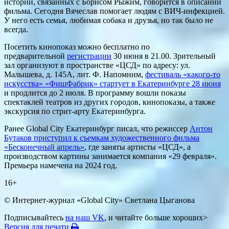
историй, связанных с Борисом Рыжим, говорится в описании
фильма. Сегодня Вячеслав помогает людям с ВИЧ-инфекцией.
У него есть семья, любимая собака и друзья, но так было не
всегда.
Посетить кинопоказ можно бесплатно по
предварительной
регистрации
30 июня в 21.00. Зрительный
зал организуют в пространстве «ЦСД» по адресу: ул.
Малышева, д. 145А, лит. Ф. Напомним,
фестиваль «какого-то
искусства» «ФишФабрик» стартует в Екатеринбурге 28 июня
и продлится до 2 июля. В программу вошли показы
спектаклей театров из других городов, кинопоказы, а также
экскурсия по стрит-арту Екатеринбурга.
Ранее Global City Екатеринбург писал, что режиссер
Антон
Бутаков приступил к съемкам художественного фильма
«Бесконечный апрель»
, где заняты артисты «ЦСД», а
производством картины занимается компания «29 февраля».
Премьера намечена на 2024 год.
16+
© Интернет-журнал «Global City»
Светлана Цыганова
Подписывайтесь
на наш VK
, и читайте больше хороших>
Версия для печати