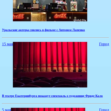
Уральские актеры снялись в фильме с Антоном Лапенко
15 мая
Город
​В театре Екатеринбурга покажут спектакль о художнице Фриде Кало
5 мая
Город