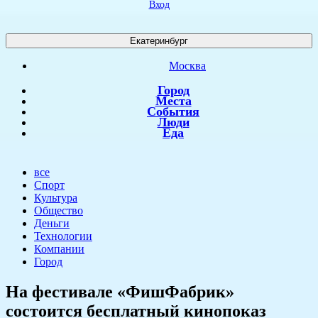
Вход
Екатеринбург
Москва
Город
Места
События
Люди
Еда
все
Спорт
Культура
Общество
Деньги
Технологии
Компании
Город
​На фестивале «ФишФабрик»
состоится бесплатный кинопоказ