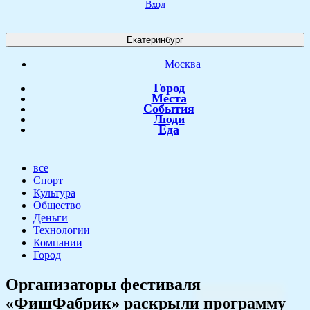
Вход
Екатеринбург
Москва
Город
Места
События
Люди
Еда
все
Спорт
Культура
Общество
Деньги
Технологии
Компании
Город
​Организаторы фестиваля
«ФишФабрик» раскрыли программу