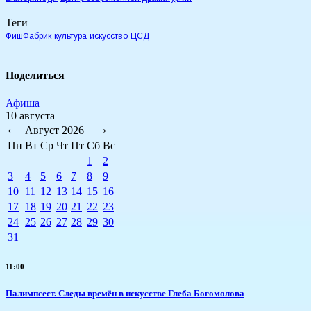
Теги
ФишФабрик
культура
искусство
ЦСД
Поделиться
Афиша
10 августа
‹
Август 2026
›
Пн
Вт
Ср
Чт
Пт
Сб
Вс
1
2
3
4
5
6
7
8
9
10
11
12
13
14
15
16
17
18
19
20
21
22
23
24
25
26
27
28
29
30
31
11:00
Палимпсест. Следы времён в искусстве Глеба Богомолова