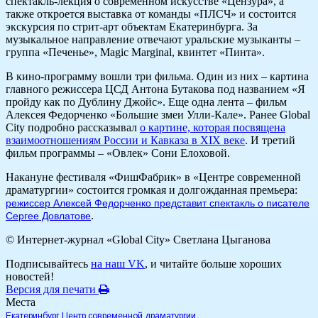
спектакль-лекция о современном искусстве «Цензура», а
также откроется выставка от команды «ПЛСЧ» и состоится
экскурсия по стрит-арт объектам Екатеринбурга. За
музыкальное направление отвечают уральские музыканты –
группа «Печенье», Magic Marginal, квинтет «Пинта».
В кино-программу вошли три фильма. Один из них – картина
главного режиссера ЦСД Антона Бутакова под названием «Я
пройду как по Дублину Джойс». Еще одна лента – фильм
Алексея Федорченко «Большие змеи Улли-Кале». Ранее Global
City подробно рассказывал
о картине, которая посвящена
взаимоотношениям России и Кавказа в XIX веке
. И третий
фильм программы – «Овлек» Сони Елоховой.
Накануне фестиваля «ФишФабрик» в «Центре современной
драматургии» состоится громкая и долгожданная премьера:
режиссер Алексей Федорченко представит спектакль о писателе
.
Сергее Довлатове
© Интернет-журнал «Global City»
Светлана Цыганова
Подписывайтесь
на наш VK
, и читайте больше хороших
новостей!
Версия для печати
Места
Екатеринбург
Центр современной драматургии