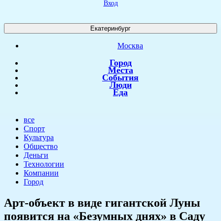
Вход
Екатеринбург
Москва
Город
Места
События
Люди
Еда
все
Спорт
Культура
Общество
Деньги
Технологии
Компании
Город
​Арт-объект в виде гигантской Луны
появится на «Безумных днях» в Саду