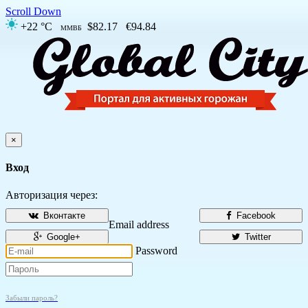
Scroll Down
+22 °C
$82.17
€94.84
ММВБ
×
Вход
Авторизация через:
Вконтакте
Facebook
Email address
Google+
Twitter
Password
Забыли пароль?