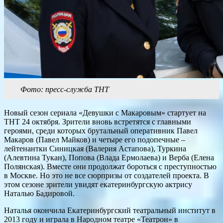
Фото: пресс-служба ТНТ
Новый сезон сериала «Девушки с Макаровым» стартует на
ТНТ 24 октября. Зрители вновь встретятся с главными
героями, среди которых брутальный оперативник Павел
Макаров (Павел Майков) и четыре его подопечные –
лейтенантки Синицкая (Валерия Астапова), Туркина
(Алевтина Тукан), Попова (Влада Ермолаева) и Верба (Елена
Полянская). Вместе они продолжат бороться с преступностью
в Москве. Но это не все сюрпризы от создателей проекта. В
этом сезоне зрители увидят екатеринбургскую актрису
Наталью Бадировой.
Наталья окончила Екатеринбургский театральный институт в
2013 году и играла в Народном театре «Театрон» в