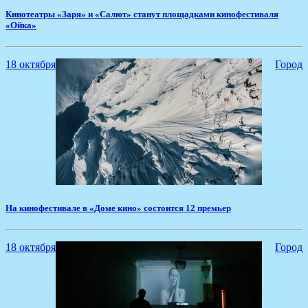
​Кинотеатры «Заря» и «Салют» станут площадками кинофестиваля
«Ойка»
18 октября
Город
На кинофестивале в «Доме кино» состоится 12 премьер
18 октября
Город