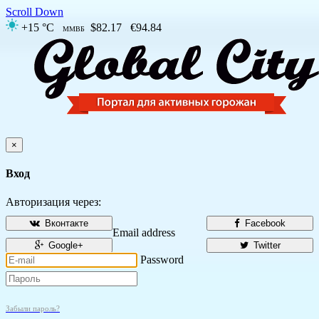
Scroll Down
+15 °C
$82.17
€94.84
ММВБ
×
Вход
Авторизация через:
Вконтакте
Facebook
Email address
Google+
Twitter
Password
Забыли пароль?