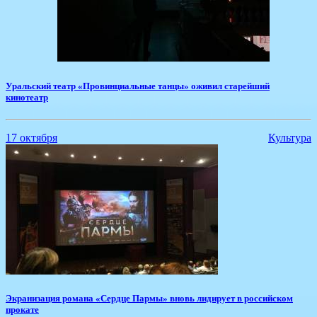
Уральский театр «Провинциальные танцы» оживил старейший
кинотеатр
17 октября
Культура
Экранизация романа «Сердце Пармы» вновь лидирует в российском
прокате