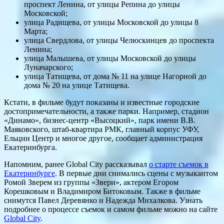
проспект Ленина, от улицы Репина до улицы
Московской;
улица Радищева, от улицы Московской до улицы 8
Марта;
улица Свердлова, от улицы Челюскинцев до проспекта
Ленина;
улица Малышева, от улицы Московской до улицы
Луначарского;
улица Татищева, от дома № 11 на улице Нагорной до
дома № 20 на улице Татищева.
Кстати, в фильме будут показаны и известные городские
достопримечательности, а также парки. Например, стадион
«Динамо», бизнес-центр «Высоцкий», парк имени В.В.
Маяковского, штаб-квартира РМК, главный корпус УФУ,
Ельцин Центр и многое другое, сообщает администрация
Екатеринбурга.
Напомним, ранее Global City рассказывал
о старте съемок в
Екатеринбурге
. В первые дни снимались сцены с музыкантом
Ромой Зверем из группы «Звери», актером Егором
Корешковым и Владимиром Битоковым. Также в фильме
снимутся Павел Деревянко и Надежда Михалкова. Узнать
подробнее о процессе съемок и самом фильме можно на сайте
Global City
.