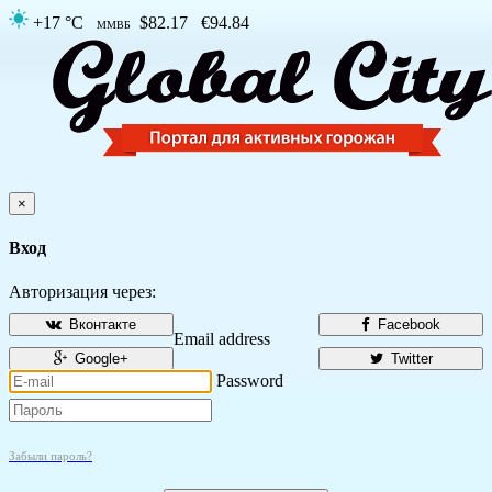
+17 °C
$82.17
€94.84
ММВБ
×
Вход
Авторизация через:
Вконтакте
Facebook
Email address
Google+
Twitter
Password
Забыли пароль?