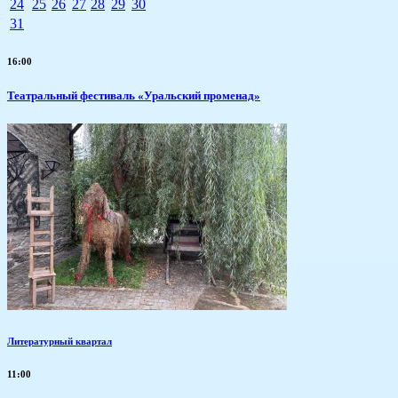
24
25
26
27
28
29
30
31
16:00
Театральный фестиваль «Уральский променад»
Литературный квартал
11:00