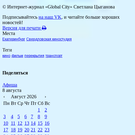
© Интернет-журнал «Global City»
Светлана Цыганова
Подписывайтесь
на наш VK
, и читайте больше хороших
новостей!
Версия для печати
Места
Екатеринбург
Свердловская киностудия
Теги
кино
фильм
перекрытия
транспорт
Поделиться
Афиша
8 августа
‹
Август 2026
›
Пн
Вт
Ср
Чт
Пт
Сб
Вс
1
2
3
4
5
6
7
8
9
10
11
12
13
14
15
16
17
18
19
20
21
22
23