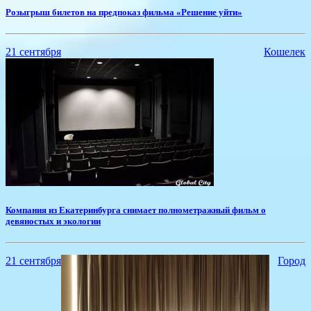
​Розыгрыш билетов на предпоказ фильма «Решение уйти»
21 сентября
Кошелек
​Компания из Екатеринбурга снимает полнометражный фильм о
девяностых и экологии
21 сентября
Город