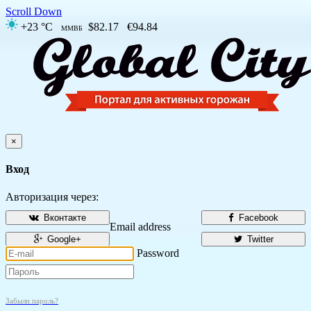
Scroll Down
+23 °C
$82.17
€94.84
ММВБ
×
Вход
Авторизация через:
Вконтакте
Facebook
Email address
Google+
Twitter
Password
Забыли пароль?