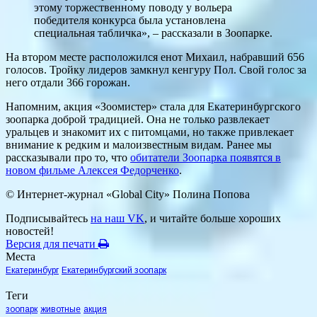
этому торжественному поводу у вольера
победителя конкурса была установлена
специальная табличка», – рассказали в Зоопарке.
На втором месте расположился енот Михаил, набравший 656
голосов. Тройку лидеров замкнул кенгуру Пол. Свой голос за
него отдали 366 горожан.
Напомним, акция «Зоомистер» стала для Екатеринбургского
зоопарка доброй традицией. Она не только развлекает
уральцев и знакомит их с питомцами, но также привлекает
внимание к редким и малоизвестным видам. Ранее мы
рассказывали про то, что
обитатели Зоопарка появятся в
новом фильме Алексея Федорченко
.
© Интернет-журнал «Global City»
Полина Попова
Подписывайтесь
на наш VK
, и читайте больше хороших
новостей!
Версия для печати
Места
Екатеринбург
Екатеринбургский зоопарк
Теги
зоопарк
животные
акция