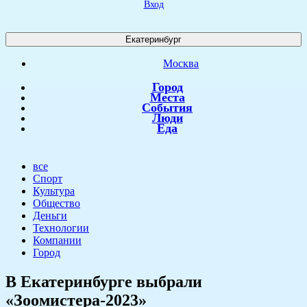
Вход
Екатеринбург
Москва
Город
Места
События
Люди
Еда
все
Спорт
Культура
Общество
Деньги
Технологии
Компании
Город
В Екатеринбурге выбрали
«Зоомистера-2023»