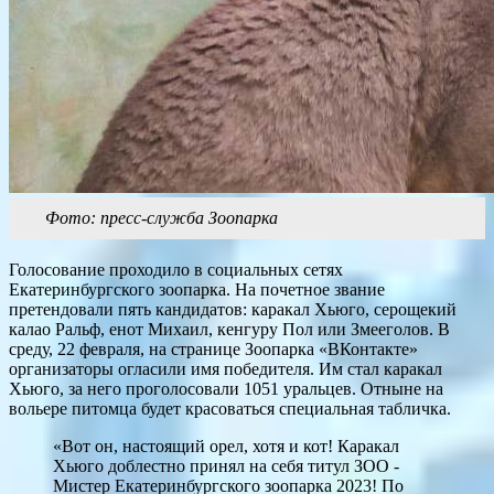
Фото: пресс-служба Зоопарка
Голосование проходило в социальных сетях
Екатеринбургского зоопарка. На почетное звание
претендовали пять кандидатов: каракал Хьюго, серощекий
калао Ральф, енот Михаил, кенгуру Пол или Змееголов. В
среду, 22 февраля, на странице Зоопарка «ВКонтакте»
организаторы огласили имя победителя. Им стал каракал
Хьюго, за него проголосовали 1051 уральцев. Отныне на
вольере питомца будет красоваться специальная табличка.
«Вот он, настоящий орел, хотя и кот! Каракал
Хьюго доблестно принял на себя титул ЗОО -
Мистер Екатеринбургского зоопарка 2023! По