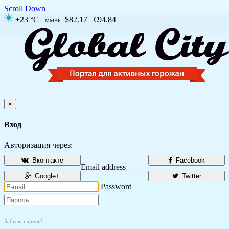
Scroll Down
+23 °C
$82.17
€94.84
ММВБ
×
Вход
Авторизация через:
Вконтакте
Facebook
Email address
Google+
Twitter
Password
Забыли пароль?