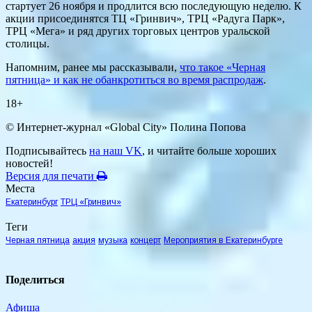
стартует 26 ноября и продлится всю последующую неделю. К
акции присоединятся ТЦ «Гринвич», ТРЦ «Радуга Парк»,
ТРЦ «Мега» и ряд других торговых центров уральской
столицы.
Напомним, ранее мы рассказывали,
что такое «Черная
пятница» и как не обанкротиться во время распродаж
.
18+
© Интернет-журнал «Global City»
Полина Попова
Подписывайтесь
на наш VK
, и читайте больше хороших
новостей!
Версия для печати
Места
Екатеринбург
ТРЦ «Гринвич»
Теги
Черная пятница
акция
музыка
концерт
Мероприятия в Екатеринбурге
Поделиться
Афиша