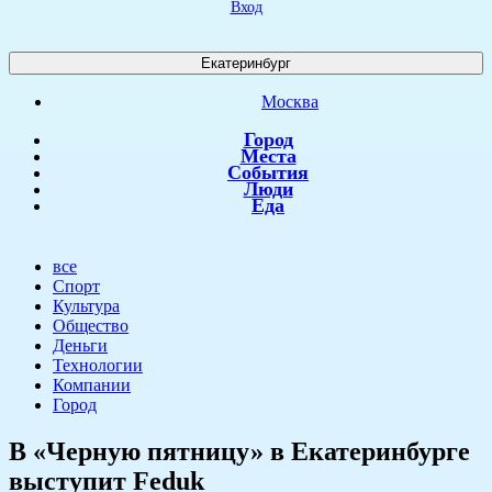
Вход
Екатеринбург
Москва
Город
Места
События
Люди
Еда
все
Спорт
Культура
Общество
Деньги
Технологии
Компании
Город
В «Черную пятницу» в Екатеринбурге
выступит Feduk