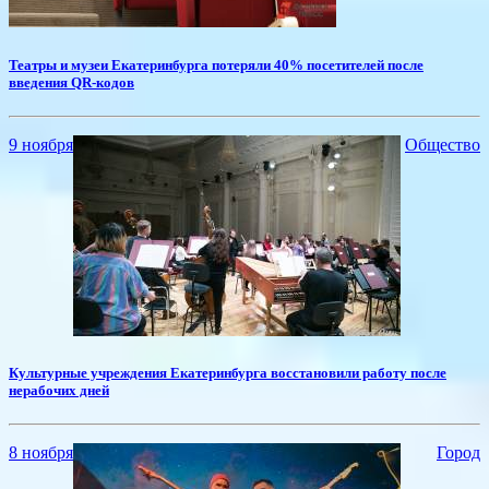
Театры и музеи Екатеринбурга потеряли 40% посетителей после
введения QR-кодов
9 ноября
Общество
Культурные учреждения Екатеринбурга восстановили работу после
нерабочих дней
8 ноября
Город