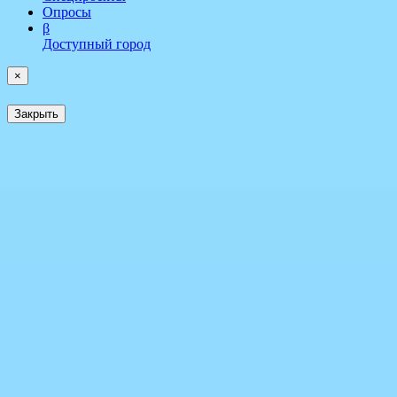
Опросы
β
Доступный город
×
Закрыть