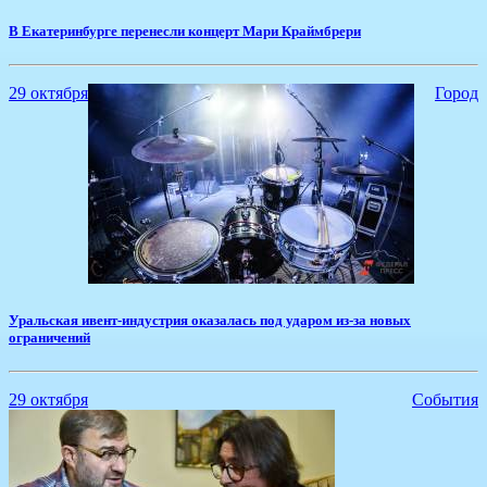
​В Екатеринбурге перенесли концерт Мари Краймбрери
29 октября
Город
Уральская ивент-индустрия оказалась под ударом из-за новых
ограничений
29 октября
События