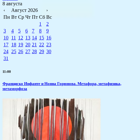
8 августа
‹
Август 2026
›
Пн
Вт
Ср
Чт
Пт
Сб
Вс
1
2
3
4
5
6
7
8
9
10
11
12
13
14
15
16
17
18
19
20
21
22
23
24
25
26
27
28
29
30
31
11:00
Франциско Инфанте и Нонна Горюнова. Метафора, метафизика,
метаморфоза