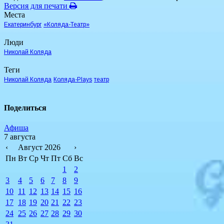
Версия для печати
Места
Екатеринбург
«Коляда-Театр»
Люди
Николай Коляда
Теги
Николай Коляда
Коляда-Plays
театр
Поделиться
Афиша
7 августа
‹
Август 2026
›
Пн
Вт
Ср
Чт
Пт
Сб
Вс
1
2
3
4
5
6
7
8
9
10
11
12
13
14
15
16
17
18
19
20
21
22
23
24
25
26
27
28
29
30