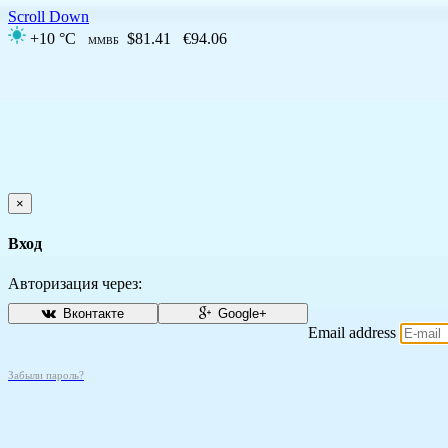
Scroll Down
+10 °C
$81.41
€94.06
ММВБ
×
Вход
Авторизация через:
Вконтакте
Google+
Email address
Забыли пароль?