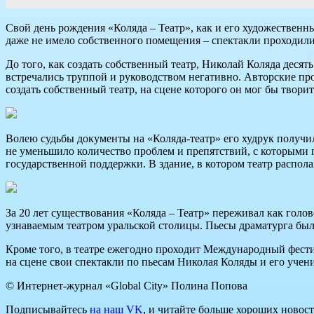
Свой день рождения «Коляда – Театр», как и его художественны
даже не имело собственного помещения – спектакли проходили 
До того, как создать собственный театр, Николай Коляда деся
встречались труппой и руководством негативно. Авторские пр
создать собственный театр, на сцене которого он мог бы творит
Волею судьбы документы на «Коляда-театр» его худрук получил
не уменьшило количество проблем и препятствий, с которыми 
государственной поддержки. В здание, в котором театр располаг
За 20 лет существования «Коляда – Театр» переживал как голов
узнаваемым театром уральской столицы. Пьесы драматурга были
Кроме того, в театре ежегодно проходит Международный фестив
на сцене свои спектакли по пьесам Николая Коляды и его учен
© Интернет-журнал «Global City»
Полина Попова
Подписывайтесь
на наш VK
, и читайте больше хороших новост