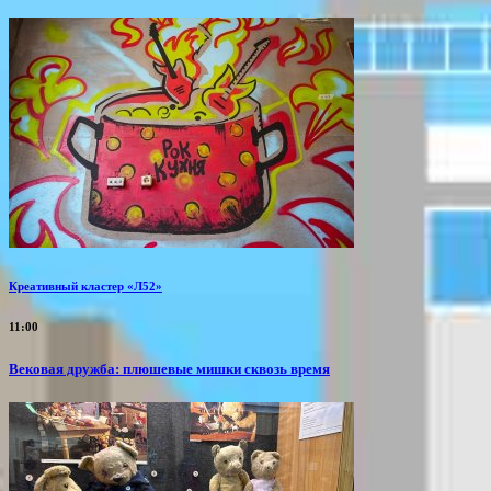
Креативный кластер «Л52»
11:00
Вековая дружба: плюшевые мишки сквозь время