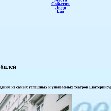
Места
События
Люди
Еда
юбилей
ь одним из самых успешных и узнаваемых театров Екатеринбур