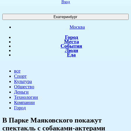
Вход
Екатеринбург
Москва
Город
Места
События
Люди
Еда
все
Спорт
Культура
Общество
Деньги
Технологии
Компании
Город
В Парке Маяковского покажут
спектакль с собаками-актерами