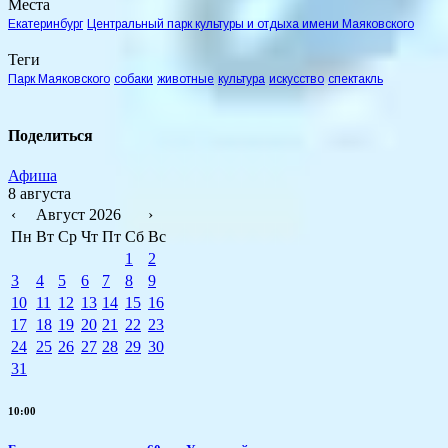
Места
Екатеринбург
Центральный парк культуры и отдыха имени Маяковского
Теги
Парк Маяковского
собаки
животные
культура
искусство
спектакль
Поделиться
Афиша
8 августа
‹
Август 2026
›
Пн
Вт
Ср
Чт
Пт
Сб
Вс
1
2
3
4
5
6
7
8
9
10
11
12
13
14
15
16
17
18
19
20
21
22
23
24
25
26
27
28
29
30
31
10:00