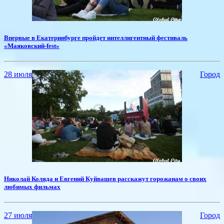
Впервые в Екатеринбурге пройдет интеллигентный фестиваль
«Маяковский-fest»
28 июля
Город
Николай Коляда и Евгений Куйвашев расскажут горожанам о своих
любимых фильмах
27 июля
Город