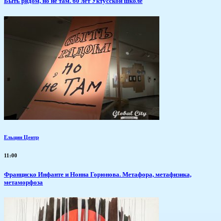
Быть рядом, но не там. 60 лет Уктусской школе
Ельцин Центр
11:00
Франциско Инфанте и Нонна Горюнова. Метафора, метафизика,
метаморфоза