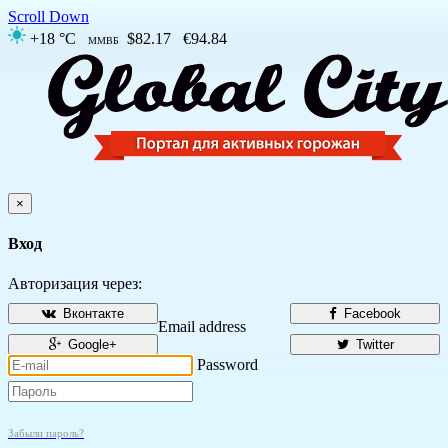
Scroll Down
+18 °C
$82.17
€94.84
ММВБ
×
Вход
Авторизация через:
Вконтакте
Facebook
Email address
Google+
Twitter
Password
Забыли пароль?