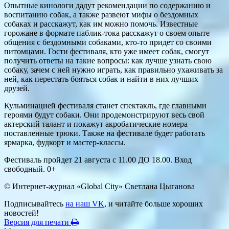
Опытные кинологи дадут рекомендации по содержанию и
воспитанию собак, а также развеют мифы о бездомных
собаках и расскажут, как им можно помочь. Известные
горожане в формате паблик-тока расскажут о своем опыте
общения с бездомными собаками, кто-то придет со своими
питомцами. Гости фестиваля, кто уже имеет собак, смогут
получить ответы на такие вопросы: как лучше узнать свою
собаку, зачем с ней нужно играть, как правильно ухаживать за
ней, как перестать бояться собак и найти в них лучших
друзей.
Кульминацией фестиваля станет спектакль, где главными
героями будут собаки. Они продемонстрируют весь свой
актерский талант и покажут акробатические номера –
поставленные трюки. Также на фестивале будет работать
ярмарка, фудкорт и мастер-классы.
Фестиваль пройдет 21 августа с 11.00 ДО 18.00. Вход
свободный. 0+
© Интернет-журнал «Global City»
Светлана Цыганова
Подписывайтесь
на наш VK
, и читайте больше хороших
новостей!
Версия для печати