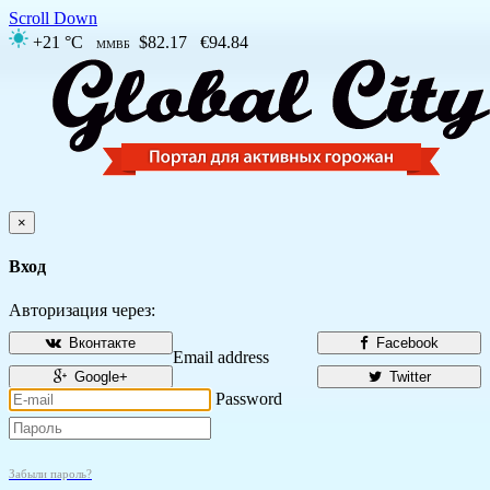
Scroll Down
+21 °C
$82.17
€94.84
ММВБ
×
Вход
Авторизация через:
Вконтакте
Facebook
Email address
Google+
Twitter
Password
Забыли пароль?