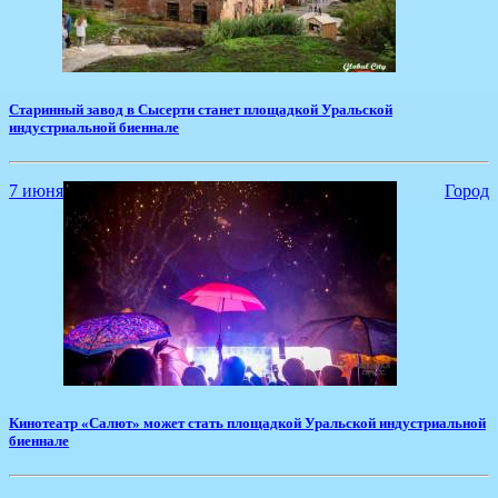
​Старинный завод в Сысерти станет площадкой Уральской
индустриальной биеннале
7 июня
Город
​Кинотеатр «Салют» может стать площадкой Уральской индустриальной
биеннале