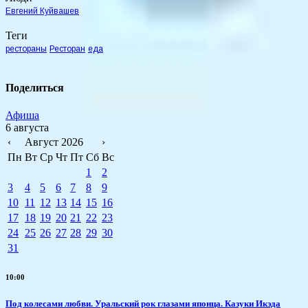
Евгений Куйвашев
Теги
рестораны
Ресторан
еда
Поделиться
Афиша
6 августа
‹
Август 2026
›
Пн
Вт
Ср
Чт
Пт
Сб
Вс
1
2
3
4
5
6
7
8
9
10
11
12
13
14
15
16
17
18
19
20
21
22
23
24
25
26
27
28
29
30
31
10:00
Под колесами любви. Уральский рок глазами японца. Казуки Икэда