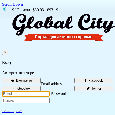
Scroll Down
+19 °C
$80.93
€93.19
ММВБ
×
Вход
Авторизация через:
Вконтакте
Facebook
Email address
Google+
Twitter
Password
Забыли пароль?