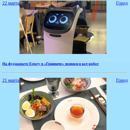
22 марта
Город
На фудмаркете Estory в «Гринвиче» появился кот-робот
21 марта
Город