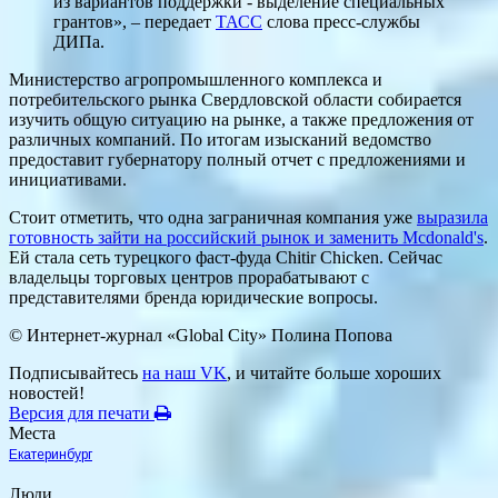
из вариантов поддержки - выделение специальных
грантов», – передает
ТАСС
слова пресс-службы
ДИПа.
Министерство агропромышленного комплекса и
потребительского рынка Свердловской области собирается
изучить общую ситуацию на рынке, а также предложения от
различных компаний. По итогам изысканий ведомство
предоставит губернатору полный отчет с предложениями и
инициативами.
Стоит отметить, что одна заграничная компания уже
выразила
готовность зайти на российский рынок и заменить Mcdonald's
.
Ей стала сеть турецкого фаст-фуда Chitir Chicken. Сейчас
владельцы торговых центров прорабатывают с
представителями бренда юридические вопросы.
© Интернет-журнал «Global City»
Полина Попова
Подписывайтесь
на наш VK
, и читайте больше хороших
новостей!
Версия для печати
Места
Екатеринбург
Люди