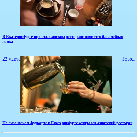
В Екатеринбурге при итальянском ресторане появится бакалейная
лавка
22 марта
Город
На гигантском фудкорте в Екатеринбурге открылся азиатский ресторан