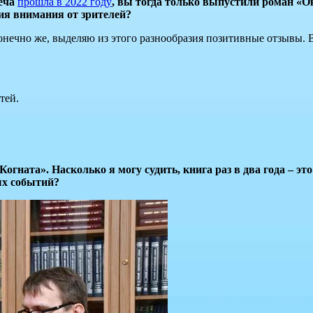
реча
прошла в 2022 году
, вы тогда только выпустили роман «О
ия внимания от зрителей?
конечно же, выделяю из этого разнообразия позитивные отзывы. 
тей.
гната». Насколько я могу судить, книга раз в два года – это
ых событий?