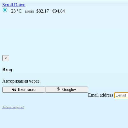
Scroll Down
+23 °C
$82.17
€94.84
ММВБ
×
Вход
Авторизация через:
Вконтакте
Google+
Email address
Забыли пароль?