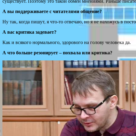
существует. Поэтому это такой обмен мнениями. Раньше писате
А вы поддерживаете с читателями общение?
Ну так, когда пишут, я что-то отвечаю, но я не нахожусь в пос
А вас критика задевает?
Как и всякого нормального, здорового на голову человека да.
А что больше резонирует – похвала или критика?