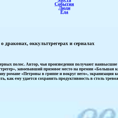
Места
События
Люди
Еда
 о драконах, оккульттрегерах и сериалах
первых полос. Автор, чьи произведения получают наивысшие
ттрегер», завоевавший призовое место на премии «Большая к
рану романе «Петровы в гриппе и вокруг него», экранизация
ать, как ему удается сохранять продуктивность в столь трево