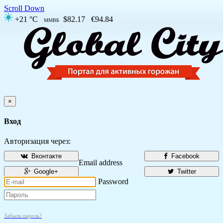
Scroll Down
+21 °C
$82.17
€94.84
ММВБ
×
Вход
Авторизация через:
Вконтакте
Facebook
Email address
Google+
Twitter
Password
Забыли пароль?