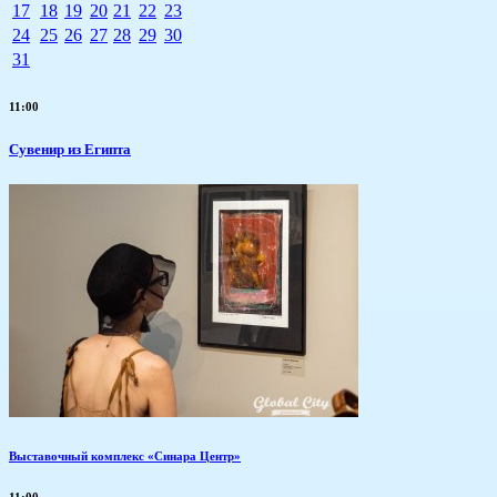
17
18
19
20
21
22
23
24
25
26
27
28
29
30
31
11:00
Сувенир из Египта
Выставочный комплекс «Синара Центр»
11:00