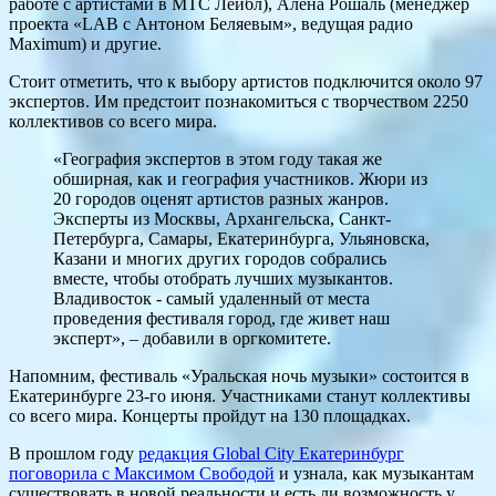
работе с артистами в МТС Лейбл), Алена Рошаль (менеджер
проекта «LAB с Антоном Беляевым», ведущая радио
Maximum) и другие.
Стоит отметить, что к выбору артистов подключится около 97
экспертов. Им предстоит познакомиться с творчеством 2250
коллективов со всего мира.
«География экспертов в этом году такая же
обширная, как и география участников. Жюри из
20 городов оценят артистов разных жанров.
Эксперты из Москвы, Архангельска, Санкт-
Петербурга, Самары, Екатеринбурга, Ульяновска,
Казани и многих других городов собрались
вместе, чтобы отобрать лучших музыкантов.
Владивосток - самый удаленный от места
проведения фестиваля город, где живет наш
эксперт», – добавили в оргкомитете.
Напомним, фестиваль «Уральская ночь музыки» состоится в
Екатеринбурге 23-го июня. Участниками станут коллективы
со всего мира. Концерты пройдут на 130 площадках.
В прошлом году
редакция Global City Екатеринбург
поговорила с Максимом Свободой
и узнала, как музыкантам
существовать в новой реальности и есть ли возможность у