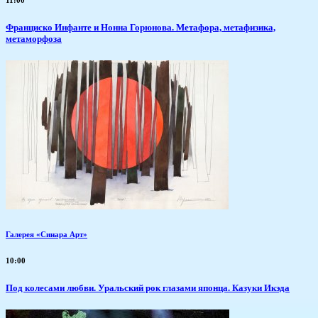
Франциско Инфанте и Нонна Горюнова. Метафора, метафизика,
метаморфоза
Галерея «Синара Арт»
10:00
Под колесами любви. Уральский рок глазами японца. Казуки Икэда