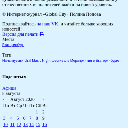
отечественных исполнителей выйти на новый уровень.
© Интернет-журнал «Global City»
Полина Попова
Подписывайтесь
на наш VK
, и читайте больше хороших
новостей!
Версия для печати
Места
Екатеринбург
Теги
Ночь музыки
Ural Music Night
фестиваль
Мероприятия в Екатеринбурге
Поделиться
Афиша
8 августа
‹
Август 2026
›
Пн
Вт
Ср
Чт
Пт
Сб
Вс
1
2
3
4
5
6
7
8
9
10
11
12
13
14
15
16