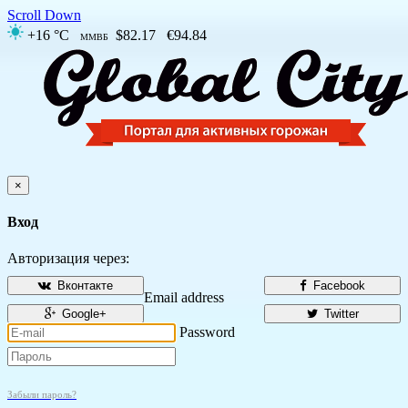
Scroll Down
+16 °C
$82.17
€94.84
ММВБ
×
Вход
Авторизация через:
Вконтакте
Facebook
Email address
Google+
Twitter
Password
Забыли пароль?