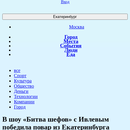
Вход
Екатеринбург
Москва
Город
Места
События
Люди
Еда
все
Спорт
Культура
Общество
Деньги
Технологии
Компании
Город
В шоу «Битва шефов» с Ивлевым
победила повар из Екатеринбурга