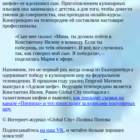
шефов» ее вдохновил сын. Приготовлением кулинарных
изысков она занималась с детства, а для того, чтобы довести
умения до совершенства, она проходила онлайн-курсы.
Конкуренцию на телепередаче ей составляли настоящие
профессионалы.
«Сын мне сказал: «Мама, ты должна пойти к
Константину Ивлеву в команду. Если ты
победишь, он тебя обнимет». И вот, все случилось
так, как говорил мой сын. Я победила», –
поделилась Мария в эфире.
Напомним, это не первый раз, когда повар из Екатеринбурга
одерживает победу в кулинарном шоу на федеральном
телевидении. В прошлом году уралец Георгий Матвеев
выиграл в «Адском шефе». Ведущим телепередачи является
Константин Ивлев. Ранее Global City пообщался с
талантливым шефом и выяснил,
как проходят съемки на
канале «Пятница» и что происходит за кулисами популярных
шоу.
© Интернет-журнал «Global City»
Полина Попова
Подписывайтесь
на наш VK
, и читайте больше хороших
новостей!