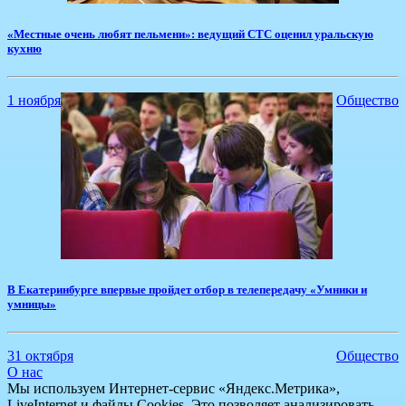
«Местные очень любят пельмени»: ведущий СТС оценил уральскую
кухню
1 ноября
Общество
В Екатеринбурге впервые пройдет отбор в телепередачу «Умники и
умницы»
31 октября
Общество
О нас
Мы используем Интернет-сервис «Яндекс.Метрика»,
LiveInternet и файлы Cookies. Это позволяет анализировать