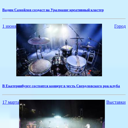
Вадим Самойлов создаст на Уралмаше креативный кластер
1 июня
Город
​В Екатеринбурге состоится концерт в честь Свердловского рок-клуба
17 марта
Выставки