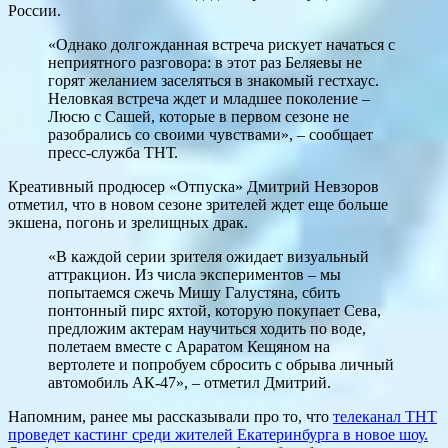
России.
«Однако долгожданная встреча рискует начаться с
неприятного разговора: в этот раз Беляевы не
горят желанием заселяться в знакомый гестхаус.
Неловкая встреча ждет и младшее поколение –
Люсю с Сашей, которые в первом сезоне не
разобрались со своими чувствами», – сообщает
пресс-служба ТНТ.
Креативный продюсер «Отпуска» Дмитрий Невзоров
отметил, что в новом сезоне зрителей ждет еще больше
экшена, погонь и зрелищных драк.
«В каждой серии зрителя ожидает визуальный
аттракцион. Из числа экспериментов – мы
попытаемся сжечь Мишу Галустяна, сбить
понтонный пирс яхтой, которую покупает Сева,
предложим актерам научиться ходить по воде,
полетаем вместе с Араратом Кещяном на
вертолете и попробуем сбросить с обрыва личный
автомобиль АК-47», – отметил Дмитрий.
Напомним, ранее мы рассказывали про то, что
телеканал ТНТ
проведет кастинг среди жителей Екатеринбурга в новое шоу.