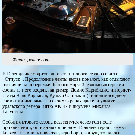
Фото: pxhere.com
В Геленджике стартовали съемки нового сезона серила
«Отпуск». Продолжение ленты вновь покажет, как отдыхают
россияне на побережье Черного моря. Звездный актерский
состав (в него входят, например, Демис Карибидис, интернет-
звезда Валя Карнавал, Кузьма Сапрыкин) пополнился двумя
громкими именами. На своих экранах зрители увидят
уральского рэпера Витю АК-47 и шоумена Михаила
Галустяна.
События второго сезона развернутся через год после
приключений, описанных в первом. Главные герои – семья
Беляевых – вновь навестят дядю Борю, живущего на юге