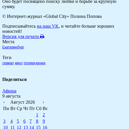
Оно будет посвящено поиску любви и борьбе за крупную
сумму.
© Интернет-журнал «Global City»
Полина Попова
Подписывайтесь
на наш VK
, и читайте больше хороших
новостей!
Версия для печати
Места
Екатеринбург
Теги
сериал
кино
телевидение
Поделиться
Афиша
9 августа
‹
Август 2026
›
Пн
Вт
Ср
Чт
Пт
Сб
Вс
1
2
3
4
5
6
7
8
9
10
11
12
13
14
15
16