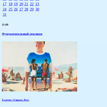
17
18
19
20
21
22
23
24
25
26
27
28
29
30
31
11:00
Фундаментальный лексикон
Галерея «Синара Арт»