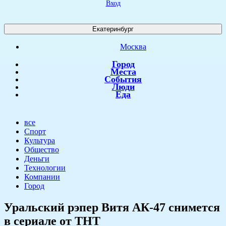
Вход
Екатеринбург
Москва
Город
Места
События
Люди
Еда
все
Спорт
Культура
Общество
Деньги
Технологии
Компании
Город
Уральский рэпер Витя АК-47 снимется
в сериале от ТНТ