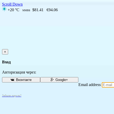
Scroll Down
+20 °C
$81.41
€94.06
ММВБ
×
Вход
Авторизация через:
Вконтакте
Google+
Email address
Забыли пароль?