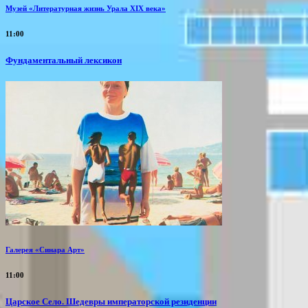
Музей «Литературная жизнь Урала XIX века»
11:00
Фундаментальный лексикон
Галерея «Синара Арт»
11:00
Царское Село. Шедевры императорской резиденции