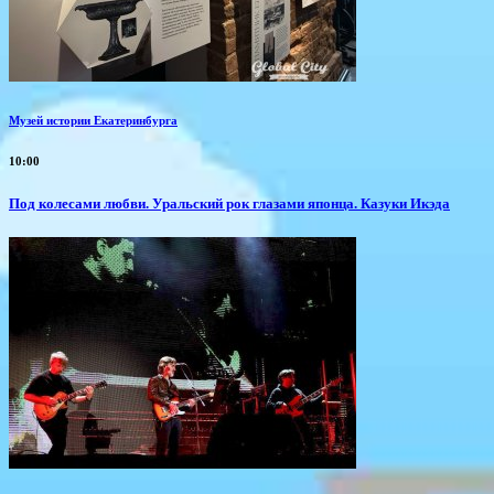
Музей истории Екатеринбурга
10:00
Под колесами любви. Уральский рок глазами японца. Казуки Икэда