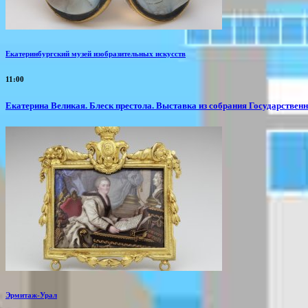
Екатеринбургский музей изобразительных искусств
11:00
Екатерина Великая. Блеск престола. Выставка из собрания Государствен
Эрмитаж-Урал