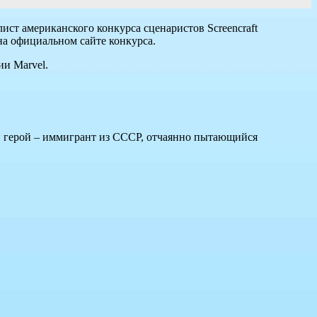
ст американского конкурса сценаристов Screencraft
на официальном сайте конкурса.
и Marvel.
й герой – иммигрант из СССР, отчаянно пытающийся