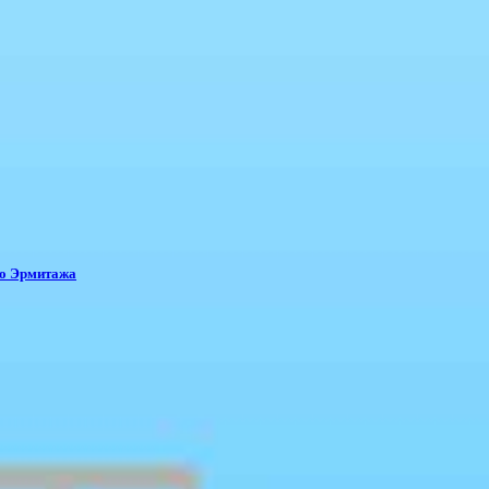
го Эрмитажа