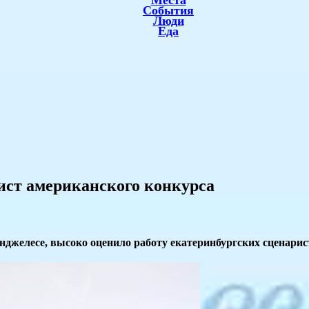
Места
События
Люди
Еда
ист американского конкурса
Анджелесе, высоко оценило работу екатеринбургских сценарис