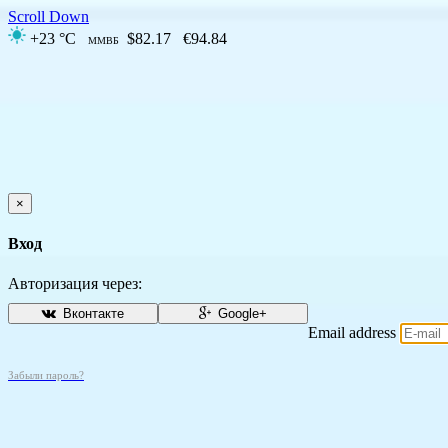
Scroll Down
+23 °C
$82.17
€94.84
ММВБ
×
Вход
Авторизация через:
Вконтакте
Google+
Email address
Забыли пароль?