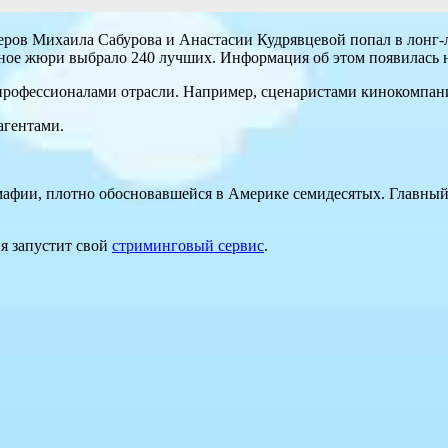
ров Михаила Сабурова и Анастасии Кудрявцевой попал в лонг-ли
тетное жюри выбрало 240 лучших. Информация об этом появилась 
рофессионалами отрасли. Например, сценаристами кинокомпани
агентами.
й мафии, плотно обосновавшейся в Америке семидесятых. Главны
я запустит свой
стриминговый сервис
.