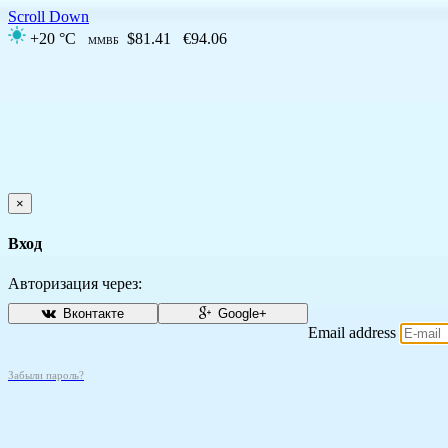
Scroll Down
+20 °C
$81.41
€94.06
ММВБ
×
Вход
Авторизация через:
Вконтакте
Google+
Email address
Забыли пароль?