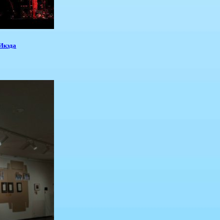
 Икэда