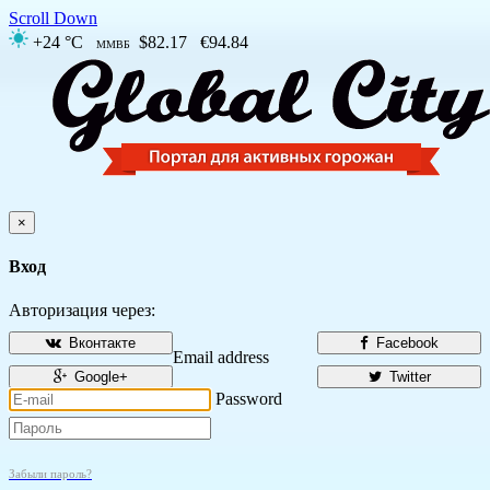
Scroll Down
+24 °C
$82.17
€94.84
ММВБ
×
Вход
Авторизация через:
Вконтакте
Facebook
Email address
Google+
Twitter
Password
Забыли пароль?