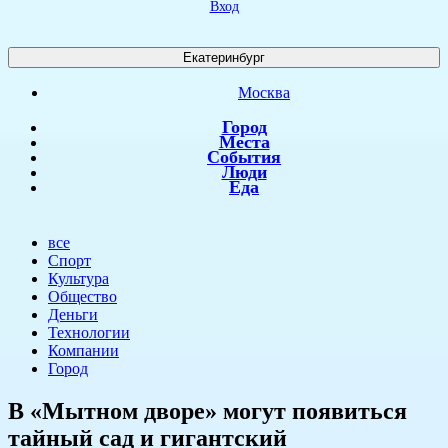
Вход
Екатеринбург
Москва
Город
Места
События
Люди
Еда
все
Спорт
Культура
Общество
Деньги
Технологии
Компании
Город
В «Мытном дворе» могут появиться
тайный сад и гигантский