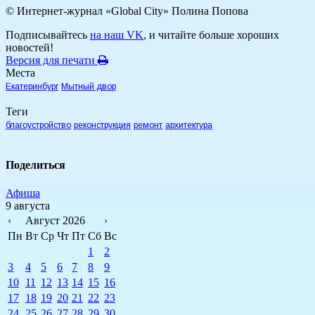
© Интернет-журнал «Global City»
Полина Попова
Подписывайтесь
на наш VK
, и читайте больше хороших
новостей!
Версия для печати
Места
Екатеринбург
Мытный двор
Теги
благоустройство
реконструкция
ремонт
архитектура
Поделиться
Афиша
9 августа
‹
Август 2026
›
Пн
Вт
Ср
Чт
Пт
Сб
Вс
1
2
3
4
5
6
7
8
9
10
11
12
13
14
15
16
17
18
19
20
21
22
23
24
25
26
27
28
29
30